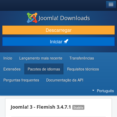
®
JOOMLA!
Joomla! Downloads
DESCARREGAR E EVOLUIR
Descarregar
DESCOBRIR E APRENDER
Iniciar
COMUNIDADE E SUPORTE
RECURSOS PARA PROGRAMADORES
Início
Lançamento mais recente
Transferências
Extensões
Pacotes de idiomas
Requisitos técnicos
Perguntas frequentes
Documentação da API
Português
Joomla! 3 - Flemish 3.4.7.1
Stable