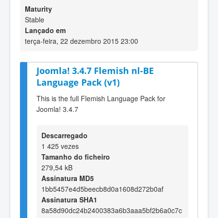
Maturity
Stable
Lançado em
terça-feira, 22 dezembro 2015 23:00
Joomla! 3.4.7 Flemish nl-BE
Language Pack (v1)
This is the full Flemish Language Pack for
Joomla! 3.4.7
Descarregado
1 425 vezes
Tamanho do ficheiro
279,54 kB
Assinatura MD5
1bb5457e4d5beecb8d0a1608d272b0af
Assinatura SHA1
8a58d90dc24b2400383a6b3aaa5bf2b6a0c7c