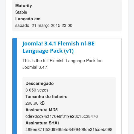
Maturity
Stable
Lançado em
sábado, 21 março 2015 23:00
Joomla! 3.4.1 Flemish nl-BE
Language Pack (v1)
This is the full Flemish Language Pack for
Joomla! 3.4.1
Descarregado
3 050 vezes
Tamanho do ficheiro
298,90 kB
Assinatura MD5
cde90cc94cf470e9f319e23c15c28476
Assinatura SHA1
489ee871f53d99f654d6499408de31fcdeb098