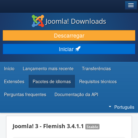
®
JOOMLA!
Joomla! Downloads
DESCARREGAR E EVOLUIR
Descarregar
DESCOBRIR E APRENDER
Iniciar
COMUNIDADE E SUPORTE
RECURSOS PARA PROGRAMADORES
Início
Lançamento mais recente
Transferências
Extensões
Pacotes de idiomas
Requisitos técnicos
Perguntas frequentes
Documentação da API
Português
Joomla! 3 - Flemish 3.4.1.1
Stable