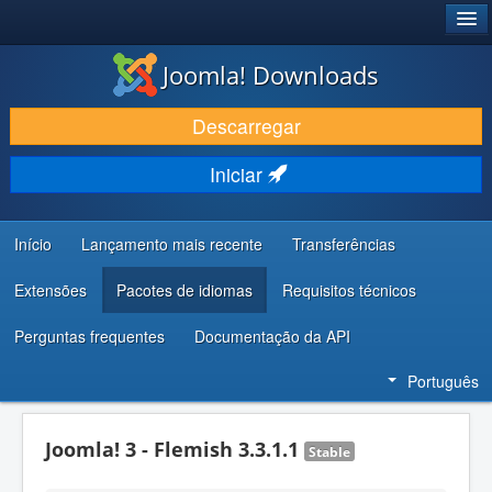
®
JOOMLA!
Joomla! Downloads
DESCARREGAR E EVOLUIR
Descarregar
DESCOBRIR E APRENDER
Iniciar
COMUNIDADE E SUPORTE
RECURSOS PARA PROGRAMADORES
Início
Lançamento mais recente
Transferências
Extensões
Pacotes de idiomas
Requisitos técnicos
Perguntas frequentes
Documentação da API
Português
Joomla! 3 - Flemish 3.3.1.1
Stable