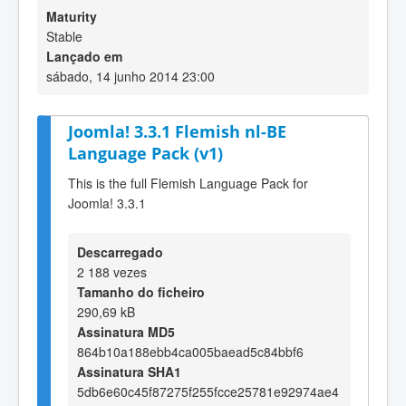
Maturity
Stable
Lançado em
sábado, 14 junho 2014 23:00
Joomla! 3.3.1 Flemish nl-BE
Language Pack (v1)
This is the full Flemish Language Pack for
Joomla! 3.3.1
Descarregado
2 188 vezes
Tamanho do ficheiro
290,69 kB
Assinatura MD5
864b10a188ebb4ca005baead5c84bbf6
Assinatura SHA1
5db6e60c45f87275f255fcce25781e92974ae4