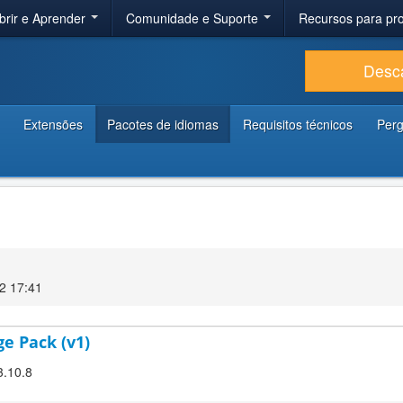
brir e Aprender
Comunidade e Suporte
Recursos para p
Desc
Extensões
Pacotes de idiomas
Requisitos técnicos
Perg
22 17:41
ge Pack (v1)
3.10.8