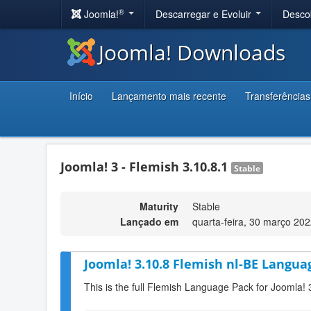
®
Joomla!
Descarregar e Evoluir
Desco
Joomla! Downloads
Início
Lançamento mais recente
Transferências
Joomla! 3 - Flemish 3.10.8.1
Stable
Maturity
Stable
Lançado em
quarta-feira, 30 março 20
Joomla! 3.10.8 Flemish nl-BE Langua
This is the full Flemish Language Pack for Joomla! 