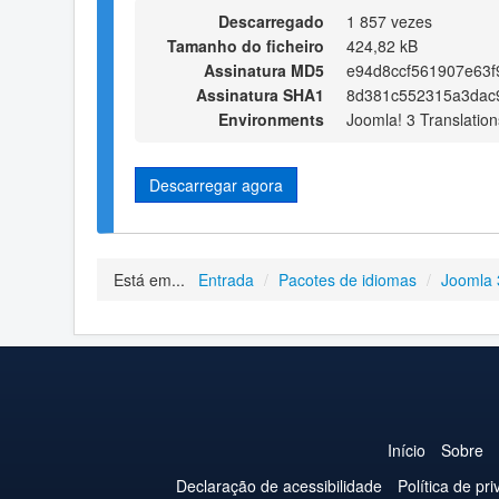
Descarregado
1 857 vezes
Tamanho do ficheiro
424,82 kB
Assinatura MD5
e94d8ccf561907e63
Assinatura SHA1
8d381c552315a3dac
Environments
Joomla! 3 Translation
Descarregar agora
Está em...
Entrada
/
Pacotes de idiomas
/
Joomla 
Início
Sobre
Declaração de acessibilidade
Política de pr