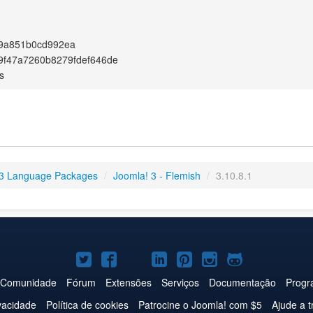
f9a851b0cd992ea
9f47a7260b8279fdef646de
s
3 Language Packages
/
Joomla! 3 - Flemish
/
3.10.8.1
Joomla!
Joomla!
Joomla!
Joomla!
Joomla!
Joomla!
Joomla!
no
no
no
no
no
no
no
Comunidade
Fórum
Extensões
Serviços
Documentação
Progr
Twitter
Facebook
YouTube
LinkedIn
Pinterest
Instagram
GitHub
ivacidade
Política de cookies
Patrocine o Joomla! com $5
Ajude a t