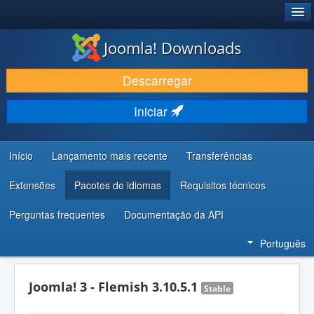
®
JOOMLA!
Joomla! Downloads
DESCARREGAR E EVOLUIR
Descarregar
DESCOBRIR E APRENDER
Iniciar
COMUNIDADE E SUPORTE
RECURSOS PARA PROGRAMADORES
Início
Lançamento mais recente
Transferências
Extensões
Pacotes de idiomas
Requisitos técnicos
Perguntas frequentes
Documentação da API
Português
Joomla! 3 - Flemish 3.10.5.1
Stable