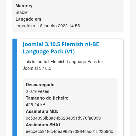
Maturity
Stable
Lançado em
terça-feira, 18 janeiro 2022 14:55
Joomla! 3.10.5 Flemish nl-BE
Language Pack (v1)
This is the full Flemish Language Pack for
Joomla! 3.10.5
Descarregado
2 079 vezes
Tamanho do ficheiro
425,24 kB
Assinatura MD5
0c534096fb3ae4b6284351d976fa6999
Assinatura SHA1
eecbec591f6c4dea962a70964cad01523b9db