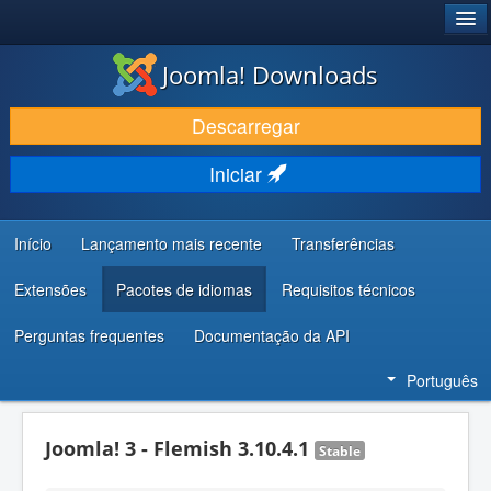
®
JOOMLA!
Joomla! Downloads
DESCARREGAR E EVOLUIR
Descarregar
DESCOBRIR E APRENDER
Iniciar
COMUNIDADE E SUPORTE
RECURSOS PARA PROGRAMADORES
Início
Lançamento mais recente
Transferências
Extensões
Pacotes de idiomas
Requisitos técnicos
Perguntas frequentes
Documentação da API
Português
Joomla! 3 - Flemish 3.10.4.1
Stable