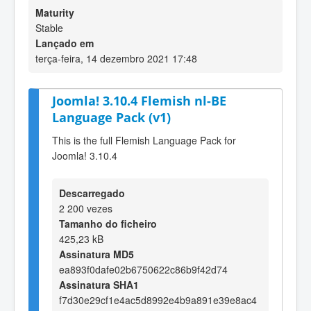
Maturity
Stable
Lançado em
terça-feira, 14 dezembro 2021 17:48
Joomla! 3.10.4 Flemish nl-BE
Language Pack (v1)
This is the full Flemish Language Pack for
Joomla! 3.10.4
Descarregado
2 200 vezes
Tamanho do ficheiro
425,23 kB
Assinatura MD5
ea893f0dafe02b6750622c86b9f42d74
Assinatura SHA1
f7d30e29cf1e4ac5d8992e4b9a891e39e8ac4