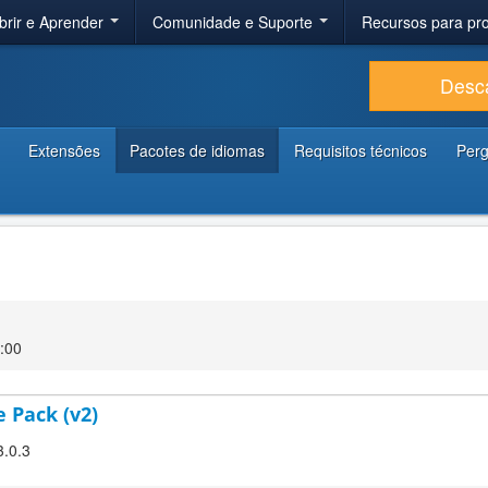
brir e Aprender
Comunidade e Suporte
Recursos para p
Desc
Extensões
Pacotes de idiomas
Requisitos técnicos
Perg
:00
 Pack (v2)
3.0.3