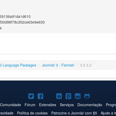
69136a91da1d610
f30d98f78c352ce63e9e630
s
3 Language Packages
/
Joomla! 3 - Flemish
/
3.0.3.2
Joomla!
Joomla!
Joomla!
Joomla!
Joomla!
Joomla!
Joomla!
no
no
no
no
no
no
no
Comunidade
Fórum
Extensões
Serviços
Documentação
Progr
Twitter
Facebook
YouTube
LinkedIn
Pinterest
Instagram
GitHub
ivacidade
Política de cookies
Patrocine o Joomla! com $5
Ajude a t