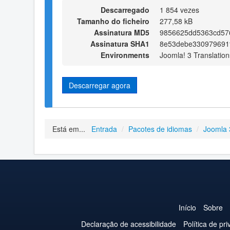
Descarregado
1 854 vezes
Tamanho do ficheiro
277,58 kB
Assinatura MD5
9856625dd5363cd57
Assinatura SHA1
8e53debe330979691
Environments
Joomla! 3 Translation
Descarregar agora
Está em...
Entrada
/
Pacotes de idiomas
/
Joomla 
Início
Sobre
Declaração de acessibilidade
Política de pr