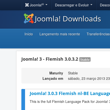
®
Joomla!
Descarregar e Evoluir
Desco
Joomla! Downloads
Início
Lançamento mais recente
Transferências
Joomla! 3 - Flemish 3.0.3.2
Stable
Maturity
Stable
Lançado em
sábado, 23 março 2013 23
Joomla! 3.0.3 Flemish nl-BE Language
This is the full Flemish Language Pack for Joomla! 