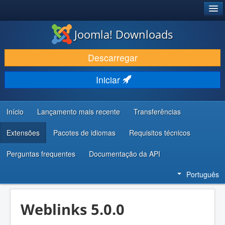
®
JOOMLA!
Joomla! Downloads
DESCARREGAR E EVOLUIR
Descarregar
DESCOBRIR E APRENDER
Iniciar
COMUNIDADE E SUPORTE
RECURSOS PARA PROGRAMADORES
Início
Lançamento mais recente
Transferências
Extensões
Pacotes de idiomas
Requisitos técnicos
Perguntas frequentes
Documentação da API
Português
Weblinks 5.0.0