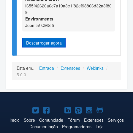
f655f42620a6c7a19a3e1f82ef98866d32a3f80
9
Environments
Joomla! CMS 5
Descarregar agora
Está em...
Entrada
/
Extensões
/
Weblinks
/
5.0.0
Joomla!
Joomla!
Joomla!
Joomla!
Joomla!
Joomla!
Joomla!
no
no
no
no
no
no
no
Início
Sobre
Comunidade
Fórum
Extensões
Serviços
Documentação
Programadores
Loja
Twitter
Facebook
YouTube
LinkedIn
Pinterest
Instagram
GitHub