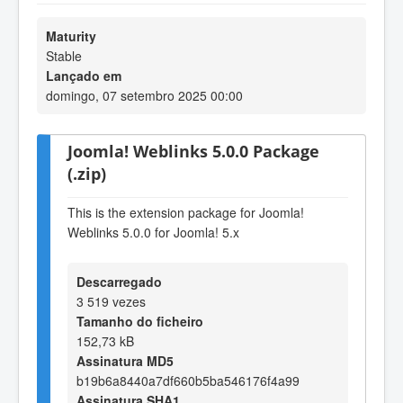
Maturity
Stable
Lançado em
domingo, 07 setembro 2025 00:00
Joomla! Weblinks 5.0.0 Package
(.zip)
This is the extension package for Joomla!
Weblinks 5.0.0 for Joomla! 5.x
Descarregado
3 519 vezes
Tamanho do ficheiro
152,73 kB
Assinatura MD5
b19b6a8440a7df660b5ba546176f4a99
Assinatura SHA1