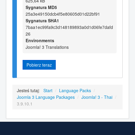
625,64 kB
Sygnatura MD5
25a3e49150dcb4f5e80605d01d22bf91
Sygnatura SHA1
7baa1ec99fa9c3d148189893a0d1d06fe7dafd
26
Environments
Joomla! 3 Translations
Pobierz teraz
Jesteś tutaj:
Start
/
Language Packs
/
Joomla 3 Language Packages
/
Joomla! 3 - Thai
/
3.9.10.1