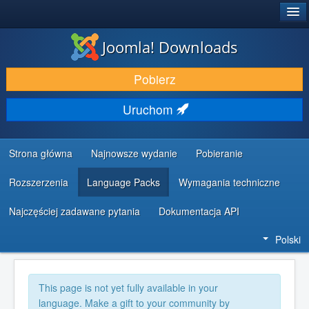
®
JOOMLA!
Joomla! Downloads
DODATKI I ROZSZERZENIA
Pobierz
ODKRYJ & POZNAJ
Uruchom
SPOŁECZNOŚĆ & WSPARCIE
ZASOBY DLA PROGRAMISTÓW
Strona główna
Najnowsze wydanie
Pobieranie
Rozszerzenia
Language Packs
Wymagania techniczne
Najczęściej zadawane pytania
Dokumentacja API
Polski
This page is not yet fully available in your
language. Make a gift to your community by