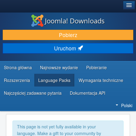
®
JOOMLA!
Joomla! Downloads
DODATKI I ROZSZERZENIA
Pobierz
ODKRYJ & POZNAJ
Uruchom
SPOŁECZNOŚĆ & WSPARCIE
ZASOBY DLA PROGRAMISTÓW
Strona główna
Najnowsze wydanie
Pobieranie
Rozszerzenia
Language Packs
Wymagania techniczne
Najczęściej zadawane pytania
Dokumentacja API
Polski
This page is not yet fully available in your
language. Make a gift to your community by