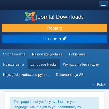
®
JOOMLA!
Joomla! Downloads
DODATKI I ROZSZERZENIA
Pobierz
ODKRYJ & POZNAJ
Uruchom
SPOŁECZNOŚĆ & WSPARCIE
ZASOBY DLA PROGRAMISTÓW
Strona główna
Najnowsze wydanie
Pobieranie
Rozszerzenia
Language Packs
Wymagania techniczne
Najczęściej zadawane pytania
Dokumentacja API
Polski
This page is not yet fully available in your
language. Make a gift to your community by