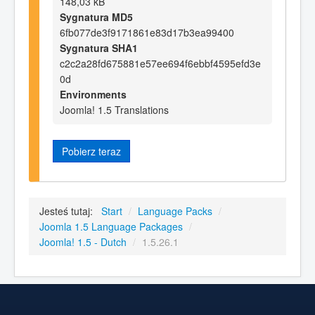
148,03 kB
Sygnatura MD5
6fb077de3f9171861e83d17b3ea99400
Sygnatura SHA1
c2c2a28fd675881e57ee694f6ebbf4595efd3e
0d
Environments
Joomla! 1.5 Translations
Pobierz teraz
Jesteś tutaj:
Start
/
Language Packs
/
Joomla 1.5 Language Packages
/
Joomla! 1.5 - Dutch
/
1.5.26.1