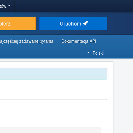
stów
bierz
Uruchom
ajczęściej zadawane pytania
Dokumentacja API
Polski