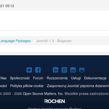
021 09:12
 Language Packages
/
Joomla! 1.5 - Bulgarian
Joomla!
Joomla!
Joomla!
Joomla!
Joomla!
Joomla!
Joomla!
na
na
na
na
w
na
na
 Nas
Społeczność
Forum
Rozszerzenia
Usługi
Dokumentacja
Twitterze
Facebooku
YouTube
LinkedIn
serwisie
Instagramie
GitHubie
ności
Polityka plików cookie
Zasponsoruj Joomla! pięcioma dolarami
Pinterest
© 2005 - 2026
Open Source Matters, Inc.
Wszelkie prawa zastrzeżone
Hosting
Joomla!
zapewnia Rochen