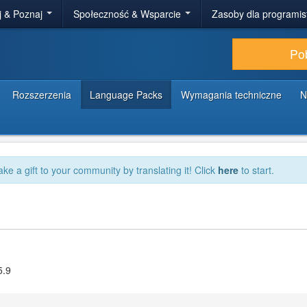
j & Poznaj
Społeczność & Wsparcie
Zasoby dla programi
Po
Rozszerzenia
Language Packs
Wymagania techniczne
N
ake a gift to your community by translating it! Click
here
to start.
5.9