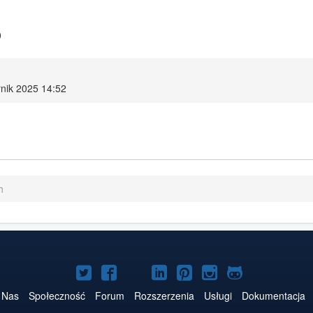
0
rnik 2025 14:52
h
Joomla!
Joomla!
Joomla!
Joomla!
Joomla!
Joomla!
Joomla!
na
na
na
na
w
na
na
 Nas
Społeczność
Forum
Rozszerzenia
Usługi
Dokumentacja