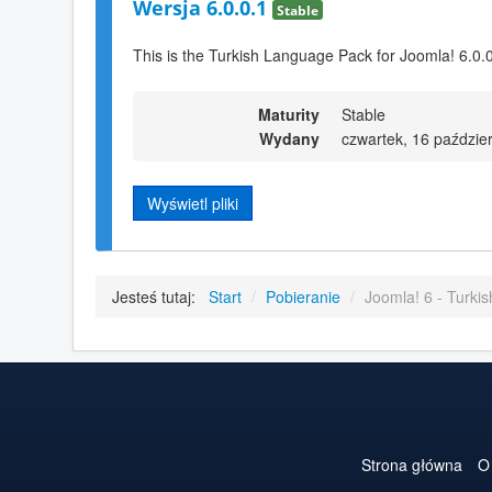
Wersja 6.0.0.1
Stable
This is the Turkish Language Pack for Joomla! 6.0.
Maturity
Stable
Wydany
czwartek, 16 paździe
Wyświetl pliki
Jesteś tutaj:
Start
/
Pobieranie
/
Joomla! 6 - Turkis
Strona główna
O