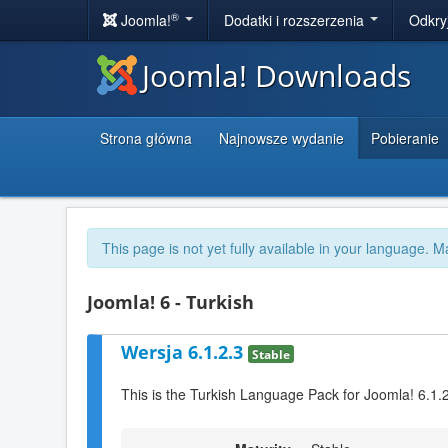
®
Joomla!
Dodatki i rozszerzenia
Odkry
Joomla! Downloads
Strona główna
Najnowsze wydanie
Pobieranie
This page is not yet fully available in your language. M
Joomla! 6 - Turkish
Wersja 6.1.2.3
Stable
This is the Turkish Language Pack for Joomla! 6.1.2