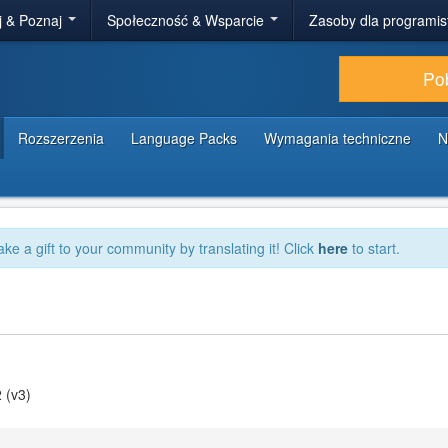
j & Poznaj
Społeczność & Wsparcie
Zasoby dla programi
Po
Rozszerzenia
Language Packs
Wymagania techniczne
N
ake a gift to your community by translating it! Click
here
to start.
 (v3)