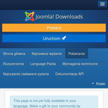
®
JOOMLA!
Joomla! Downloads
DODATKI I ROZSZERZENIA
Pobierz
ODKRYJ & POZNAJ
Uruchom
SPOŁECZNOŚĆ & WSPARCIE
ZASOBY DLA PROGRAMISTÓW
Strona główna
Najnowsze wydanie
Pobieranie
Rozszerzenia
Language Packs
Wymagania techniczne
Najczęściej zadawane pytania
Dokumentacja API
Polski
This page is not yet fully available in your
language. Make a gift to your community by