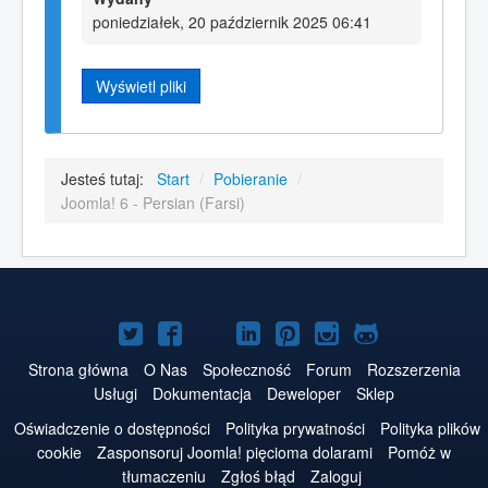
poniedziałek, 20 październik 2025 06:41
Wyświetl pliki
Jesteś tutaj:
Start
/
Pobieranie
/
Joomla! 6 - Persian (Farsi)
Joomla!
Joomla!
Joomla!
Joomla!
Joomla!
Joomla!
Joomla!
na
na
na
na
w
na
na
Strona główna
O Nas
Społeczność
Forum
Rozszerzenia
Usługi
Dokumentacja
Deweloper
Sklep
Twitterze
Facebooku
YouTube
LinkedIn
serwisie
Instagramie
GitHubie
Oświadczenie o dostępności
Polityka prywatności
Polityka plików
Pinterest
cookie
Zasponsoruj Joomla! pięcioma dolarami
Pomóż w
tłumaczeniu
Zgłoś błąd
Zaloguj