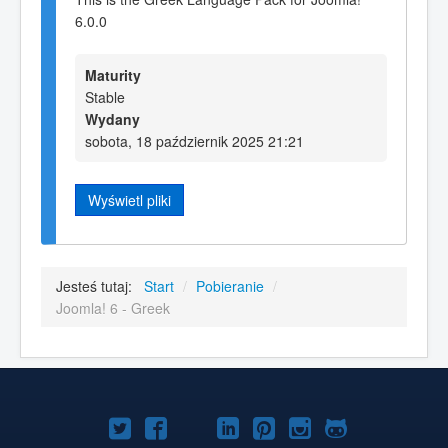
6.0.0
Maturity
Stable
Wydany
sobota, 18 październik 2025 21:21
Wyświetl pliki
Jesteś tutaj:
Start
/
Pobieranie
/
Joomla! 6 - Greek
Joomla!
Joomla!
Joomla!
Joomla!
Joomla!
Joomla!
Joomla!