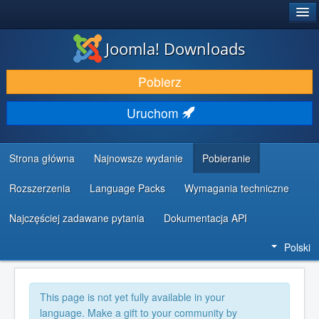
®
JOOMLA!
Joomla! Downloads
DODATKI I ROZSZERZENIA
Pobierz
ODKRYJ & POZNAJ
Uruchom
SPOŁECZNOŚĆ & WSPARCIE
ZASOBY DLA PROGRAMISTÓW
Strona główna
Najnowsze wydanie
Pobieranie
Rozszerzenia
Language Packs
Wymagania techniczne
Najczęściej zadawane pytania
Dokumentacja API
Polski
This page is not yet fully available in your
language. Make a gift to your community by