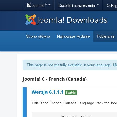
®
Joomla!
Dodatki i rozszerzenia
Odkry
Joomla! Downloads
Strona główna
Najnowsze wydanie
Pobieranie
This page is not yet fully available in your language. M
Joomla! 6 - French (Canada)
Wersja 6.1.1.1
Stable
This is the French, Canada Language Pack for Joom