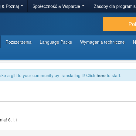
j & Poznaj
Społeczność & Wsparcie
Zasoby dla programi
Po
Rozszerzenia
Language Packs
Wymagania techniczne
N
ake a gift to your community by translating it! Click
here
to start.
la! 6.1.1