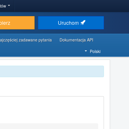
stów
bierz
Uruchom
ajczęściej zadawane pytania
Dokumentacja API
Polski