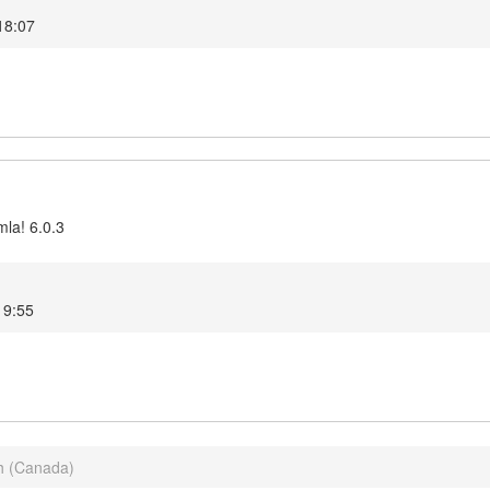
18:07
la! 6.0.3
19:55
h (Canada)