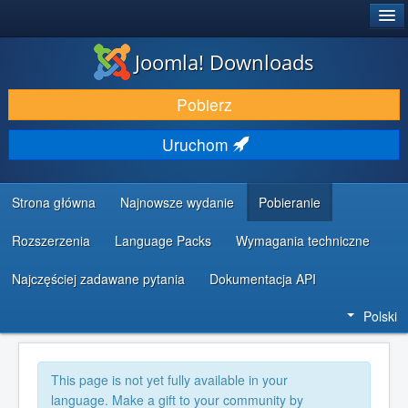
®
JOOMLA!
Joomla! Downloads
DODATKI I ROZSZERZENIA
Pobierz
ODKRYJ & POZNAJ
Uruchom
SPOŁECZNOŚĆ & WSPARCIE
ZASOBY DLA PROGRAMISTÓW
Strona główna
Najnowsze wydanie
Pobieranie
Rozszerzenia
Language Packs
Wymagania techniczne
Najczęściej zadawane pytania
Dokumentacja API
Polski
This page is not yet fully available in your
language. Make a gift to your community by