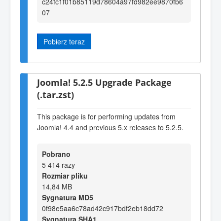
c24fc1f01b85119d78604a97fd982ee9870fb6
07
Pobierz teraz
Joomla! 5.2.5 Upgrade Package
(.tar.zst)
This package is for performing updates from
Joomla! 4.4 and previous 5.x releases to 5.2.5.
Pobrano
5 414 razy
Rozmiar pliku
14,84 MB
Sygnatura MD5
0f98e5aa6c78ad42c917bdf2eb18dd72
Sygnatura SHA1