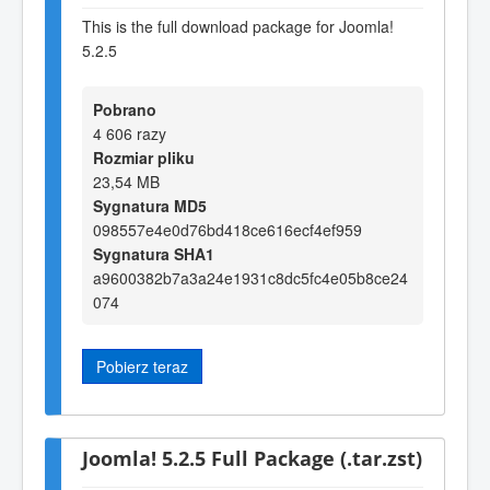
This is the full download package for Joomla!
5.2.5
Pobrano
4 606 razy
Rozmiar pliku
23,54 MB
Sygnatura MD5
098557e4e0d76bd418ce616ecf4ef959
Sygnatura SHA1
a9600382b7a3a24e1931c8dc5fc4e05b8ce24
074
Pobierz teraz
Joomla! 5.2.5 Full Package (.tar.zst)