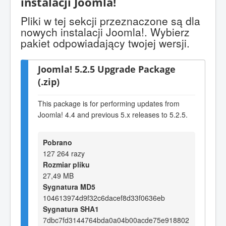
instalacji Joomla!
Pliki w tej sekcji przeznaczone są dla
nowych instalacji Joomla!. Wybierz
pakiet odpowiadający twojej wersji.
Joomla! 5.2.5 Upgrade Package
(.zip)
This package is for performing updates from
Joomla! 4.4 and previous 5.x releases to 5.2.5.
Pobrano
127 264 razy
Rozmiar pliku
27,49 MB
Sygnatura MD5
104613974d9f32c6dacef8d33f0636eb
Sygnatura SHA1
7dbc7fd3144764bda0a04b00acde75e918802