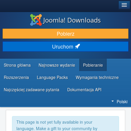
®
JOOMLA!
Joomla! Downloads
DODATKI I ROZSZERZENIA
Pobierz
ODKRYJ & POZNAJ
Uruchom
SPOŁECZNOŚĆ & WSPARCIE
ZASOBY DLA PROGRAMISTÓW
Strona główna
Najnowsze wydanie
Pobieranie
Rozszerzenia
Language Packs
Wymagania techniczne
Najczęściej zadawane pytania
Dokumentacja API
Polski
This page is not yet fully available in your
language. Make a gift to your community by