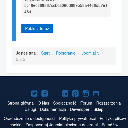
5c46ec868867ccbca060d889b58a4466d57e1
46d
Pobierz teraz
Jesteś tutaj:
Start
/
Pobieranie
/
Joomla! 5
/
5.2.5
Joomla!
Joomla!
Joomla!
Joomla!
Joomla!
Joomla!
Joomla!
na
na
na
na
w
na
na
Strona główna
O Nas
Społeczność
Forum
Rozszerzenia
Usługi
Dokumentacja
Deweloper
Sklep
Twitterze
Facebooku
YouTube
LinkedIn
serwisie
Instagramie
GitHubie
Oświadczenie o dostępności
Polityka prywatności
Polityka plików
Pinterest
cookie
Zasponsoruj Joomla! pięcioma dolarami
Pomóż w