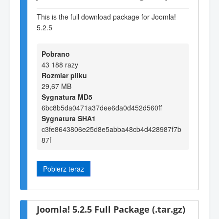
This is the full download package for Joomla!
5.2.5
Pobrano
43 188 razy
Rozmiar pliku
29,67 MB
Sygnatura MD5
6bc8b5da0471a37dee6da0d452d560ff
Sygnatura SHA1
c3fe8643806e25d8e5abba48cb4d428987f7b
87f
Pobierz teraz
Joomla! 5.2.5 Full Package (.tar.gz)