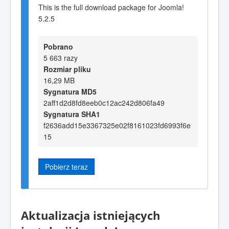
This is the full download package for Joomla!
5.2.5
Pobrano
5 663 razy
Rozmiar pliku
16,29 MB
Sygnatura MD5
2aff1d2d8fd8eeb0c12ac242d806fa49
Sygnatura SHA1
f2636add15e3367325e02f8161023fd6993f6e
15
Pobierz teraz
Aktualizacja istniejących