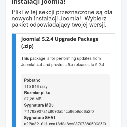
instalacji Joomla!
Pliki w tej sekcji przeznaczone są dla
nowych instalacji Joomla!. Wybierz
pakiet odpowiadający twojej wersji.
Joomla! 5.2.4 Upgrade Package
(.zip)
This package is for performing updates from
Joomla! 4.4 and previous 5.x releases to 5.2.4.
Pobrano
115 846 razy
Rozmiar pliku
27,28 MB
Sygnatura MD5
7f1782907a1c8093a54cb86b9dd6a2f0
Sygnatura SHA1
a2f8a8216fd1cca18d2a8ce2876738050625f0