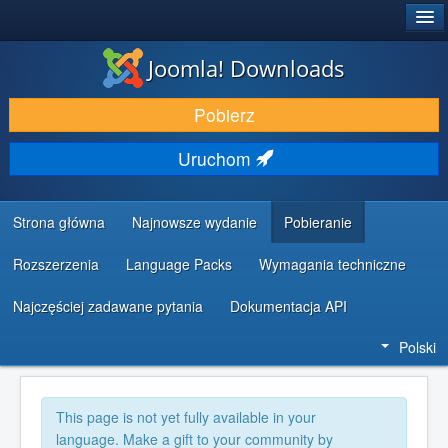
®
JOOMLA!
Joomla! Downloads
DODATKI I ROZSZERZENIA
Pobierz
ODKRYJ & POZNAJ
Uruchom
SPOŁECZNOŚĆ & WSPARCIE
ZASOBY DLA PROGRAMISTÓW
Strona główna
Najnowsze wydanie
Pobieranie
Rozszerzenia
Language Packs
Wymagania techniczne
Najczęściej zadawane pytania
Dokumentacja API
Polski
This page is not yet fully available in your
language. Make a gift to your community by