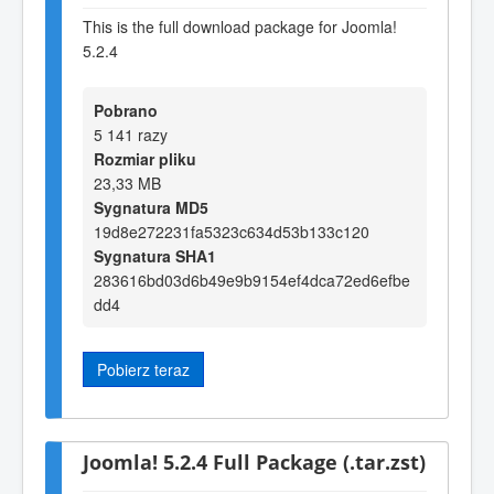
This is the full download package for Joomla!
5.2.4
Pobrano
5 141 razy
Rozmiar pliku
23,33 MB
Sygnatura MD5
19d8e272231fa5323c634d53b133c120
Sygnatura SHA1
283616bd03d6b49e9b9154ef4dca72ed6efbe
dd4
Pobierz teraz
Joomla! 5.2.4 Full Package (.tar.zst)