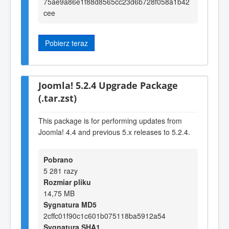
75ae9a86e1f88d8565cc23d6b728f058a1b42
cee
Pobierz teraz
Joomla! 5.2.4 Upgrade Package
(.tar.zst)
This package is for performing updates from
Joomla! 4.4 and previous 5.x releases to 5.2.4.
Pobrano
5 281 razy
Rozmiar pliku
14,75 MB
Sygnatura MD5
2cffc01f90c1c601b075118ba5912a54
Sygnatura SHA1