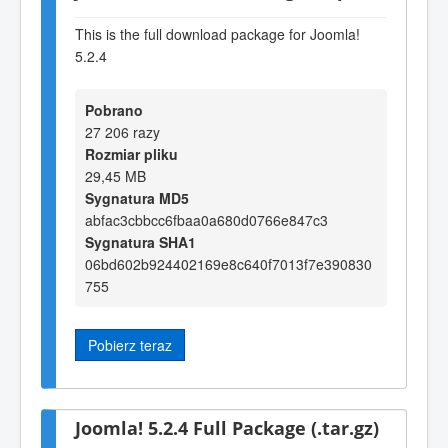
This is the full download package for Joomla!
5.2.4
Pobrano
27 206 razy
Rozmiar pliku
29,45 MB
Sygnatura MD5
abfac3cbbcc6fbaa0a680d0766e847c3
Sygnatura SHA1
06bd602b924402169e8c640f7013f7e390830
755
Pobierz teraz
Joomla! 5.2.4 Full Package (.tar.gz)