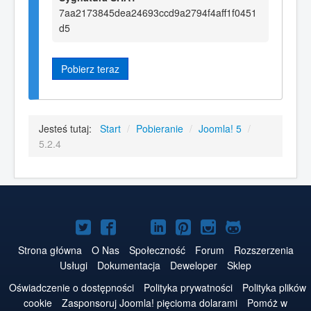
7aa2173845dea24693ccd9a2794f4aff1f0451
d5
Pobierz teraz
Jesteś tutaj:
Start
/
Pobieranie
/
Joomla! 5
/
5.2.4
Joomla!
Joomla!
Joomla!
Joomla!
Joomla!
Joomla!
Joomla!
na
na
na
na
w
na
na
Strona główna
O Nas
Społeczność
Forum
Rozszerzenia
Usługi
Dokumentacja
Deweloper
Sklep
Twitterze
Facebooku
YouTube
LinkedIn
serwisie
Instagramie
GitHubie
Oświadczenie o dostępności
Polityka prywatności
Polityka plików
Pinterest
cookie
Zasponsoruj Joomla! pięcioma dolarami
Pomóż w