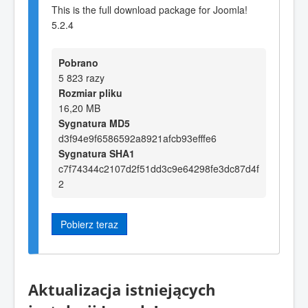
This is the full download package for Joomla!
5.2.4
Pobrano
5 823 razy
Rozmiar pliku
16,20 MB
Sygnatura MD5
d3f94e9f6586592a8921afcb93efffe6
Sygnatura SHA1
c7f74344c2107d2f51dd3c9e64298fe3dc87d4f
2
Pobierz teraz
Aktualizacja istniejących