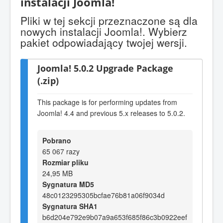
instalacji Joomla!
Pliki w tej sekcji przeznaczone są dla
nowych instalacji Joomla!. Wybierz
pakiet odpowiadający twojej wersji.
Joomla! 5.0.2 Upgrade Package
(.zip)
This package is for performing updates from
Joomla! 4.4 and previous 5.x releases to 5.0.2.
Pobrano
65 067 razy
Rozmiar pliku
24,95 MB
Sygnatura MD5
48c0123295305bcfae76b81a06f9034d
Sygnatura SHA1
b6d204e792e9b07a9a653f685f86c3b0922eef