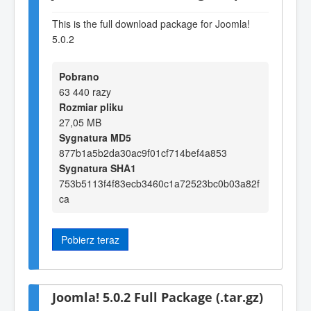
This is the full download package for Joomla!
5.0.2
Pobrano
63 440 razy
Rozmiar pliku
27,05 MB
Sygnatura MD5
877b1a5b2da30ac9f01cf714bef4a853
Sygnatura SHA1
753b5113f4f83ecb3460c1a72523bc0b03a82f
ca
Pobierz teraz
Joomla! 5.0.2 Full Package (.tar.gz)