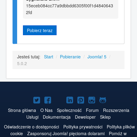
15eceb084cc77a9dbbdd6305f00f1d4840643
2fd
Pobierz teraz
Jesteś tutaj:
Start
/
Pobieranie
/
Joomla! 5
/
5.0.2
Joomla!
Joomla!
Joomla!
Joomla!
Joomla!
Joomla!
Joomla!
na
na
na
na
w
na
na
Strona główna
O Nas
Społeczność
Forum
Rozszerzenia
Usługi
Dokumentacja
Deweloper
Sklep
Twitterze
Facebooku
YouTube
LinkedIn
serwisie
Instagramie
GitHubie
Oświadczenie o dostępności
Polityka prywatności
Polityka plików
Pinterest
cookie
Zasponsoruj Joomla! pięcioma dolarami
Pomóż w