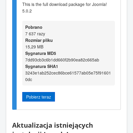
This is the full download package for Joomla!
5.0.2
Pobrano
7 637 razy
Rozmiar pliku
15,29 MB
Sygnatura MD5
7dd93cb3c6b1dd660f2b90ea82c665ab
Sygnatura SHA1
3243e1ab252cec86bce61577ab05e75f91601
0dc
Pobierz teraz
Aktualizacja istniejących