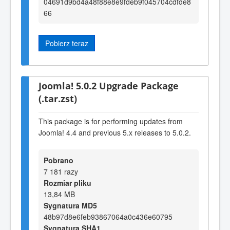
04691d9bd4a48f88e8e9fdeb9f045704cdfde8
66
Pobierz teraz
Joomla! 5.0.2 Upgrade Package
(.tar.zst)
This package is for performing updates from
Joomla! 4.4 and previous 5.x releases to 5.0.2.
Pobrano
7 181 razy
Rozmiar pliku
13,84 MB
Sygnatura MD5
48b97d8e6feb93867064a0c436e60795
Sygnatura SHA1