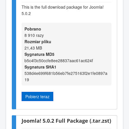
This is the full download package for Joomla!
5.0.2
Pobrano
8 910 razy
Rozmiar pliku
21,43 MB
Sygnatura MD5
b5c4f3c50ccfe8ee28837aac61ac624f
Sygnatura SHA1
538d4e699f681b56eb7fe275163f2e1fe0897a
19
Pobierz teraz
Joomla! 5.0.2 Full Package (.tar.zst)