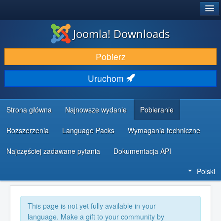
®
JOOMLA!
Joomla! Downloads
DODATKI I ROZSZERZENIA
Pobierz
ODKRYJ & POZNAJ
Uruchom
SPOŁECZNOŚĆ & WSPARCIE
ZASOBY DLA PROGRAMISTÓW
Strona główna
Najnowsze wydanie
Pobieranie
Rozszerzenia
Language Packs
Wymagania techniczne
Najczęściej zadawane pytania
Dokumentacja API
Polski
This page is not yet fully available in your
language. Make a gift to your community by