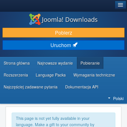
®
JOOMLA!
Joomla! Downloads
DODATKI I ROZSZERZENIA
Pobierz
ODKRYJ & POZNAJ
Uruchom
SPOŁECZNOŚĆ & WSPARCIE
ZASOBY DLA PROGRAMISTÓW
Strona główna
Najnowsze wydanie
Pobieranie
Rozszerzenia
Language Packs
Wymagania techniczne
Najczęściej zadawane pytania
Dokumentacja API
Polski
This page is not yet fully available in your
language. Make a gift to your community by