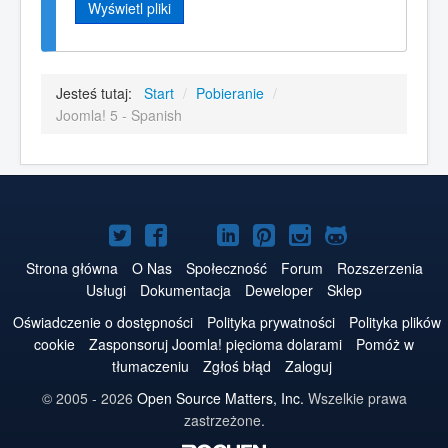
Wyświetl pliki
Jesteś tutaj:
Start
/
Pobieranie
/
Joomla! 5 - Spanish
Joomla!
Joomla!
Joomla!
Joomla!
Joomla!
Joomla!
Joomla!
na
na
na
na
w
na
na
Strona główna
O Nas
Społeczność
Forum
Rozszerzenia
Usługi
Dokumentacja
Deweloper
Sklep
Twitterze
Facebooku
YouTube
LinkedIn
serwisie
Instagramie
GitHubie
Oświadczenie o dostępności
Polityka prywatności
Polityka plików
Pinterest
cookie
Zasponsoruj Joomla! pięcioma dolarami
Pomóż w
tłumaczeniu
Zgłoś błąd
Zaloguj
© 2005 - 2026
Open Source Matters, Inc.
Wszelkie prawa
zastrzeżone.