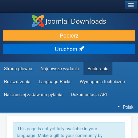
®
JOOMLA!
Joomla! Downloads
DODATKI I ROZSZERZENIA
Pobierz
ODKRYJ & POZNAJ
Uruchom
SPOŁECZNOŚĆ & WSPARCIE
ZASOBY DLA PROGRAMISTÓW
Strona główna
Najnowsze wydanie
Pobieranie
Rozszerzenia
Language Packs
Wymagania techniczne
Najczęściej zadawane pytania
Dokumentacja API
Polski
This page is not yet fully available in your
language. Make a gift to your community by