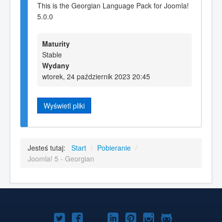
This is the Georgian Language Pack for Joomla!
5.0.0
Maturity
Stable
Wydany
wtorek, 24 październik 2023 20:45
Wyświetl pliki
Jesteś tutaj:
Start
/
Pobieranie
/
Joomla! 5 - Georgian
Joomla!
Joomla!
Joomla!
Joomla!
Joomla!
Joomla!
Joomla!