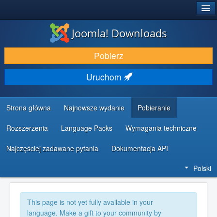
®
JOOMLA!
Joomla! Downloads
DODATKI I ROZSZERZENIA
Pobierz
ODKRYJ & POZNAJ
Uruchom
SPOŁECZNOŚĆ & WSPARCIE
ZASOBY DLA PROGRAMISTÓW
Strona główna
Najnowsze wydanie
Pobieranie
Rozszerzenia
Language Packs
Wymagania techniczne
Najczęściej zadawane pytania
Dokumentacja API
Polski
This page is not yet fully available in your
language. Make a gift to your community by