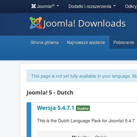
®
Joomla!
Dodatki i rozszerzenia
Odkry
Joomla! Downloads
Strona główna
Najnowsze wydanie
Pobieranie
This page is not yet fully available in your language. M
Joomla! 5 - Dutch
Wersja 5.4.7.1
Stable
This is the Dutch Language Pack for Joomla! 5.4.7