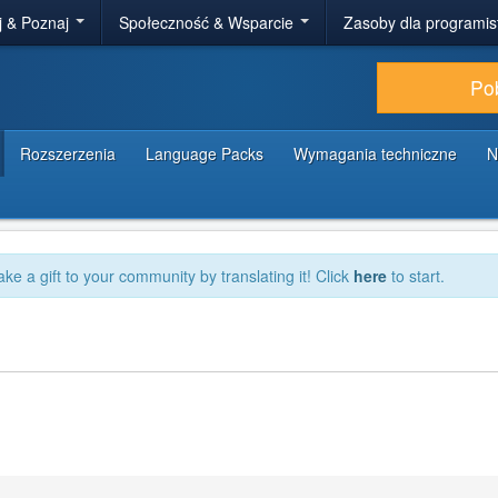
j & Poznaj
Społeczność & Wsparcie
Zasoby dla programi
Po
Rozszerzenia
Language Packs
Wymagania techniczne
N
ake a gift to your community by translating it! Click
here
to start.