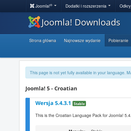
®
Joomla!
Dodatki i rozszerzenia
Odkry
Joomla! Downloads
Strona główna
Najnowsze wydanie
Pobieranie
This page is not yet fully available in your language. M
Joomla! 5 - Croatian
Wersja 5.4.3.1
Stable
This is the Croatian Language Pack for Joomla! 5.4