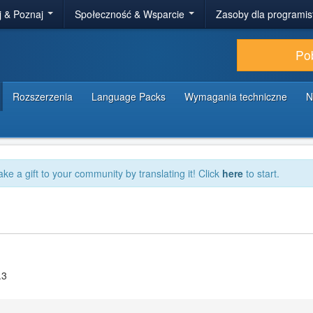
j & Poznaj
Społeczność & Wsparcie
Zasoby dla programi
Po
Rozszerzenia
Language Packs
Wymagania techniczne
N
ake a gift to your community by translating it! Click
here
to start.
.3