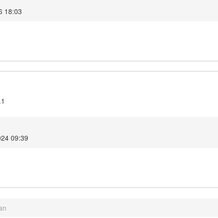
6 18:03
.1
024 09:39
ian