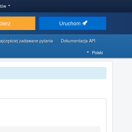
stów
bierz
Uruchom
ajczęściej zadawane pytania
Dokumentacja API
Polski