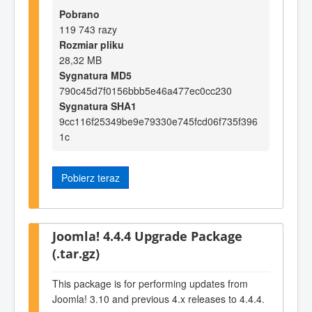
Pobrano
119 743 razy
Rozmiar pliku
28,32 MB
Sygnatura MD5
790c45d7f0156bbb5e46a477ec0cc230
Sygnatura SHA1
9cc116f25349be9e79330e745fcd06f735f396
1c
Pobierz teraz
Joomla! 4.4.4 Upgrade Package
(.tar.gz)
This package is for performing updates from
Joomla! 3.10 and previous 4.x releases to 4.4.4.