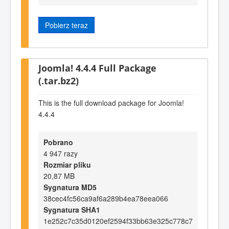
Pobierz teraz
Joomla! 4.4.4 Full Package
(.tar.bz2)
This is the full download package for Joomla!
4.4.4
Pobrano
4 947 razy
Rozmiar pliku
20,87 MB
Sygnatura MD5
38cec4fc56ca9af6a289b4ea78eea066
Sygnatura SHA1
1e252c7c35d0120ef2594f33bb63e325c778c7