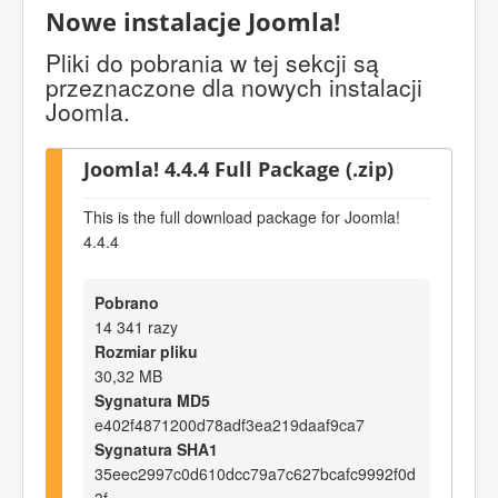
Nowe instalacje Joomla!
Pliki do pobrania w tej sekcji są
przeznaczone dla nowych instalacji
Joomla.
Joomla! 4.4.4 Full Package (.zip)
This is the full download package for Joomla!
4.4.4
Pobrano
14 341 razy
Rozmiar pliku
30,32 MB
Sygnatura MD5
e402f4871200d78adf3ea219daaf9ca7
Sygnatura SHA1
35eec2997c0d610dcc79a7c627bcafc9992f0d
3f