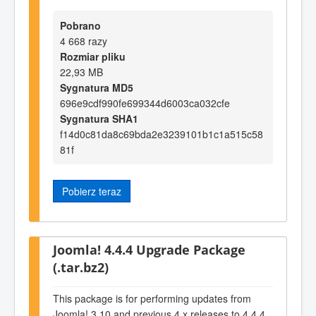
Pobrano
4 668 razy
Rozmiar pliku
22,93 MB
Sygnatura MD5
696e9cdf990fe699344d6003ca032cfe
Sygnatura SHA1
f14d0c81da8c69bda2e3239101b1c1a515c58
81f
Pobierz teraz
Joomla! 4.4.4 Upgrade Package
(.tar.bz2)
This package is for performing updates from
Joomla! 3.10 and previous 4.x releases to 4.4.4.