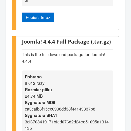
Pobierz teraz
Joomla! 4.4.4 Full Package (.tar.gz)
This is the full download package for Joomla!
4.4.4
Pobrano
8 012 razy
Rozmiar pliku
24,74 MB
Sygnatura MD5
ca3cafb6f15ec6938dd38f44149337b8
Sygnatura SHA1
3cf6708419171bfed076d2d24ee51095a1314
135