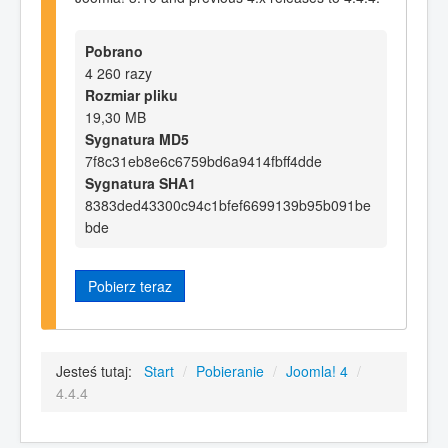
Pobrano
4 260 razy
Rozmiar pliku
19,30 MB
Sygnatura MD5
7f8c31eb8e6c6759bd6a9414fbff4dde
Sygnatura SHA1
8383ded43300c94c1bfef6699139b95b091be
bde
Pobierz teraz
Jesteś tutaj:
Start
/
Pobieranie
/
Joomla! 4
/
4.4.4