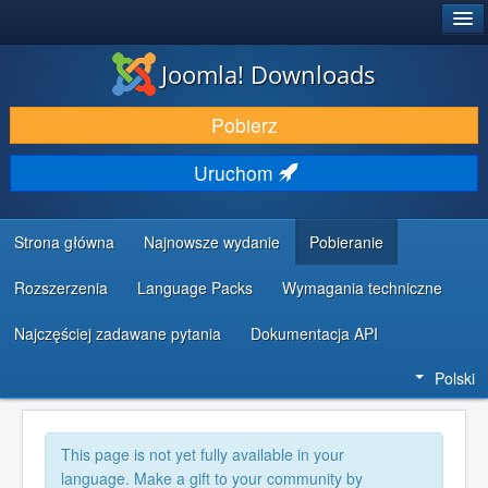
®
JOOMLA!
Joomla! Downloads
DODATKI I ROZSZERZENIA
Pobierz
ODKRYJ & POZNAJ
Uruchom
SPOŁECZNOŚĆ & WSPARCIE
ZASOBY DLA PROGRAMISTÓW
Strona główna
Najnowsze wydanie
Pobieranie
Rozszerzenia
Language Packs
Wymagania techniczne
Najczęściej zadawane pytania
Dokumentacja API
Polski
This page is not yet fully available in your
language. Make a gift to your community by