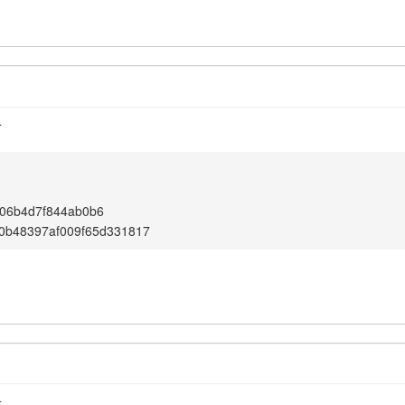
4
06b4d7f844ab0b6
0b48397af009f65d331817
4