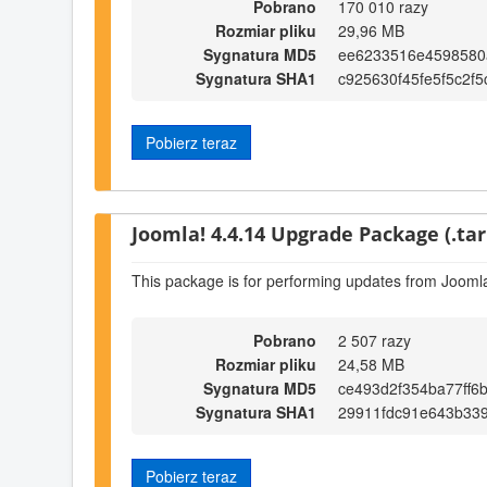
Pobrano
170 010 razy
Rozmiar pliku
29,96 MB
Sygnatura MD5
ee6233516e4598580
Sygnatura SHA1
c925630f45fe5f5c2f5
Pobierz teraz
Joomla! 4.4.14 Upgrade Package (.tar
This package is for performing updates from Joomla
Pobrano
2 507 razy
Rozmiar pliku
24,58 MB
Sygnatura MD5
ce493d2f354ba77ff6
Sygnatura SHA1
29911fdc91e643b33
Pobierz teraz