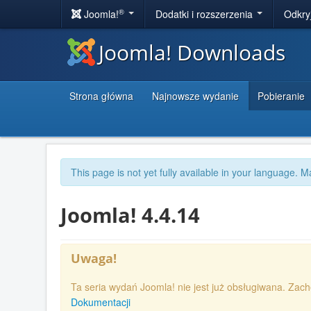
®
Joomla!
Dodatki i rozszerzenia
Odkry
Joomla! Downloads
Strona główna
Najnowsze wydanie
Pobieranie
This page is not yet fully available in your language. M
Joomla! 4.4.14
Uwaga!
Ta seria wydań Joomla! nie jest już obsługiwana. Zac
Dokumentacji