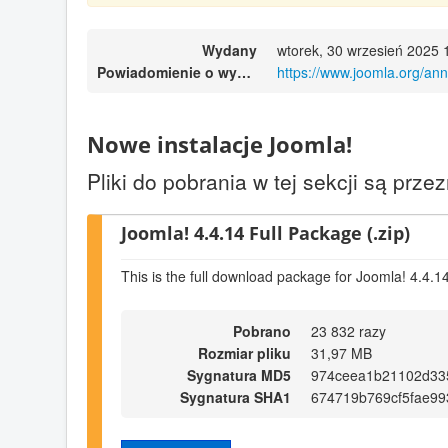
Wydany
wtorek, 30 wrzesień 2025 
Powiadomienie o wydaniu
https://www.joomla.org/an
Nowe instalacje Joomla!
Pliki do pobrania w tej sekcji są prz
Joomla! 4.4.14 Full Package (.zip)
This is the full download package for Joomla! 4.4.1
Pobrano
23 832 razy
Rozmiar pliku
31,97 MB
Sygnatura MD5
974ceea1b21102d33
Sygnatura SHA1
674719b769cf5fae99