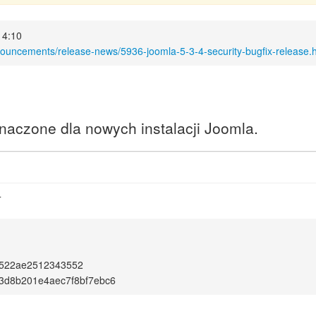
14:10
nouncements/release-news/5936-joomla-5-3-4-security-bugfix-release.
eznaczone dla nowych instalacji Joomla.
4
522ae2512343552
3d8b201e4aec7f8bf7ebc6