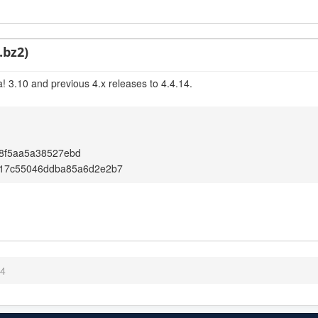
.bz2)
! 3.10 and previous 4.x releases to 4.4.14.
8f5aa5a38527ebd
517c55046ddba85a6d2e2b7
14