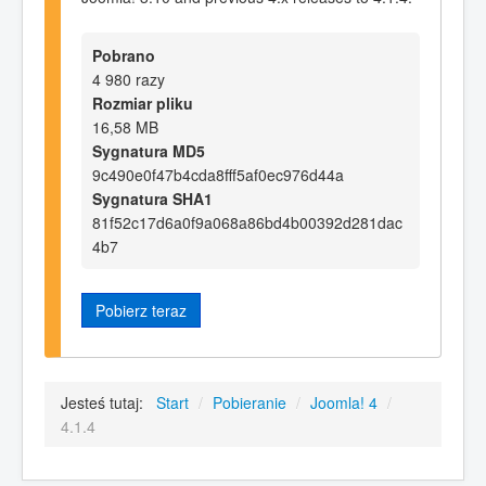
Pobrano
4 980 razy
Rozmiar pliku
16,58 MB
Sygnatura MD5
9c490e0f47b4cda8fff5af0ec976d44a
Sygnatura SHA1
81f52c17d6a0f9a068a86bd4b00392d281dac
4b7
Pobierz teraz
Jesteś tutaj:
Start
/
Pobieranie
/
Joomla! 4
/
4.1.4