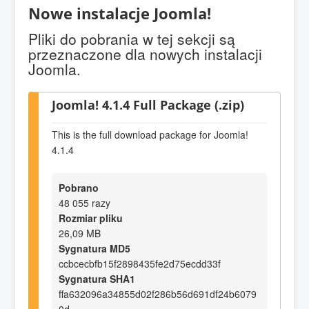
Nowe instalacje Joomla!
Pliki do pobrania w tej sekcji są
przeznaczone dla nowych instalacji
Joomla.
Joomla! 4.1.4 Full Package (.zip)
This is the full download package for Joomla!
4.1.4
Pobrano
48 055 razy
Rozmiar pliku
26,09 MB
Sygnatura MD5
ccbcecbfb15f2898435fe2d75ecdd33f
Sygnatura SHA1
ffa632096a34855d02f286b56d691df24b6079
0d