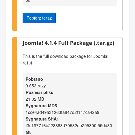
Pobierz teraz
Joomla! 4.1.4 Full Package (.tar.gz)
This is the full download package for Joomla!
4.1.4
Pobrano
9 653 razy
Rozmiar pliku
21,02 MB
Sygnatura MD5
1cce4ad49a31263fa847d2f147ca42a9
Sygnatura SHA1
f3c167716b228883d70532de295300f55dd30
af8