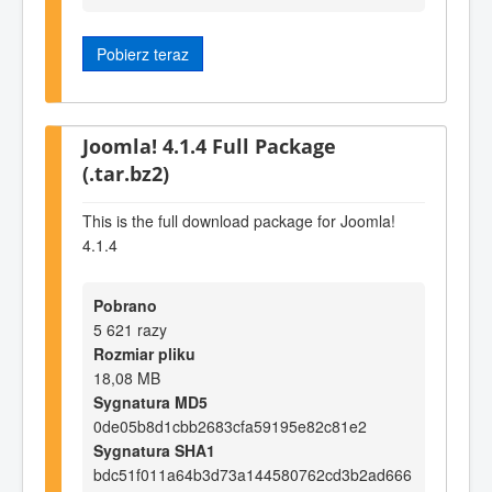
Pobierz teraz
Joomla! 4.1.4 Full Package
(.tar.bz2)
This is the full download package for Joomla!
4.1.4
Pobrano
5 621 razy
Rozmiar pliku
18,08 MB
Sygnatura MD5
0de05b8d1cbb2683cfa59195e82c81e2
Sygnatura SHA1
bdc51f011a64b3d73a144580762cd3b2ad666