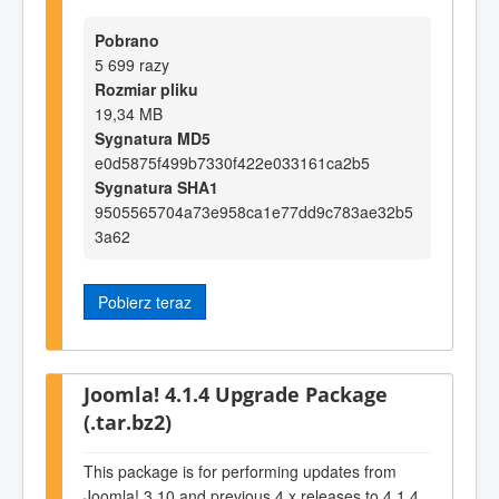
Pobrano
5 699 razy
Rozmiar pliku
19,34 MB
Sygnatura MD5
e0d5875f499b7330f422e033161ca2b5
Sygnatura SHA1
9505565704a73e958ca1e77dd9c783ae32b5
3a62
Pobierz teraz
Joomla! 4.1.4 Upgrade Package
(.tar.bz2)
This package is for performing updates from
Joomla! 3.10 and previous 4.x releases to 4.1.4.