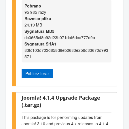
Pobrano
95 985 razy
Rozmiar pliku
24,19 MB
Sygnatura MD5
dc0665cf8e92d23b071daf6dce777d9b
Sygnatura SHA1
83fc103d703d858d6eb0683e259d33670d993
571
Pobierz teraz
Joomla! 4.1.4 Upgrade Package
(.tar.gz)
This package is for performing updates from
Joomla! 3.10 and previous 4.x releases to 4.1.4.