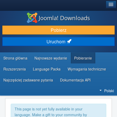
®
JOOMLA!
Joomla! Downloads
DODATKI I ROZSZERZENIA
Pobierz
ODKRYJ & POZNAJ
Uruchom
SPOŁECZNOŚĆ & WSPARCIE
ZASOBY DLA PROGRAMISTÓW
Strona główna
Najnowsze wydanie
Pobieranie
Rozszerzenia
Language Packs
Wymagania techniczne
Najczęściej zadawane pytania
Dokumentacja API
Polski
This page is not yet fully available in your
language. Make a gift to your community by