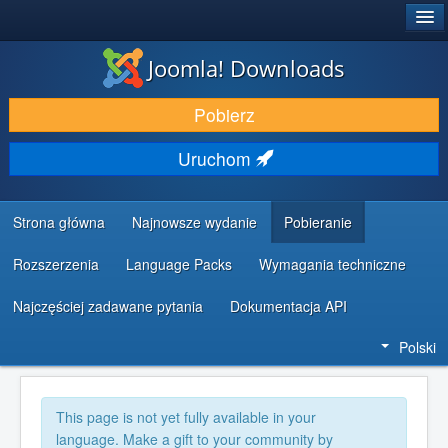
®
JOOMLA!
Joomla! Downloads
DODATKI I ROZSZERZENIA
Pobierz
ODKRYJ & POZNAJ
Uruchom
SPOŁECZNOŚĆ & WSPARCIE
ZASOBY DLA PROGRAMISTÓW
Strona główna
Najnowsze wydanie
Pobieranie
Rozszerzenia
Language Packs
Wymagania techniczne
Najczęściej zadawane pytania
Dokumentacja API
Polski
This page is not yet fully available in your
language. Make a gift to your community by