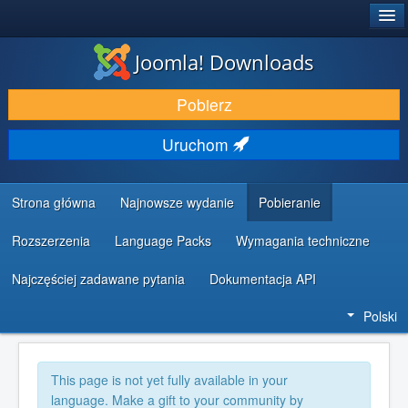
®
JOOMLA!
Joomla! Downloads
DODATKI I ROZSZERZENIA
Pobierz
ODKRYJ & POZNAJ
Uruchom
SPOŁECZNOŚĆ & WSPARCIE
ZASOBY DLA PROGRAMISTÓW
Strona główna
Najnowsze wydanie
Pobieranie
Rozszerzenia
Language Packs
Wymagania techniczne
Najczęściej zadawane pytania
Dokumentacja API
Polski
This page is not yet fully available in your
language. Make a gift to your community by