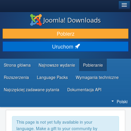
®
JOOMLA!
Joomla! Downloads
DODATKI I ROZSZERZENIA
Pobierz
ODKRYJ & POZNAJ
Uruchom
SPOŁECZNOŚĆ & WSPARCIE
ZASOBY DLA PROGRAMISTÓW
Strona główna
Najnowsze wydanie
Pobieranie
Rozszerzenia
Language Packs
Wymagania techniczne
Najczęściej zadawane pytania
Dokumentacja API
Polski
This page is not yet fully available in your
language. Make a gift to your community by