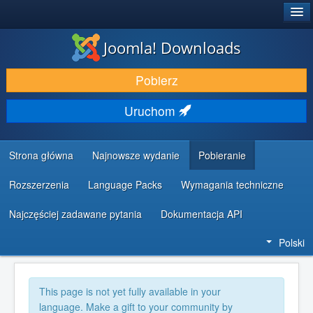
®
JOOMLA!
Joomla! Downloads
DODATKI I ROZSZERZENIA
Pobierz
ODKRYJ & POZNAJ
Uruchom
SPOŁECZNOŚĆ & WSPARCIE
ZASOBY DLA PROGRAMISTÓW
Strona główna
Najnowsze wydanie
Pobieranie
Rozszerzenia
Language Packs
Wymagania techniczne
Najczęściej zadawane pytania
Dokumentacja API
Polski
This page is not yet fully available in your
language. Make a gift to your community by