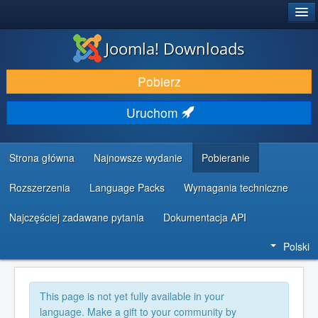
®
JOOMLA!
Joomla! Downloads
DODATKI I ROZSZERZENIA
Pobierz
ODKRYJ & POZNAJ
Uruchom
SPOŁECZNOŚĆ & WSPARCIE
ZASOBY DLA PROGRAMISTÓW
Strona główna
Najnowsze wydanie
Pobieranie
Rozszerzenia
Language Packs
Wymagania techniczne
Najczęściej zadawane pytania
Dokumentacja API
Polski
This page is not yet fully available in your
language. Make a gift to your community by