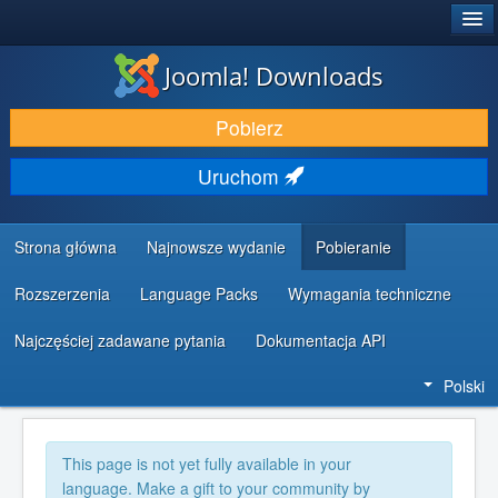
®
JOOMLA!
Joomla! Downloads
DODATKI I ROZSZERZENIA
Pobierz
ODKRYJ & POZNAJ
Uruchom
SPOŁECZNOŚĆ & WSPARCIE
ZASOBY DLA PROGRAMISTÓW
Strona główna
Najnowsze wydanie
Pobieranie
Rozszerzenia
Language Packs
Wymagania techniczne
Najczęściej zadawane pytania
Dokumentacja API
Polski
This page is not yet fully available in your
language. Make a gift to your community by