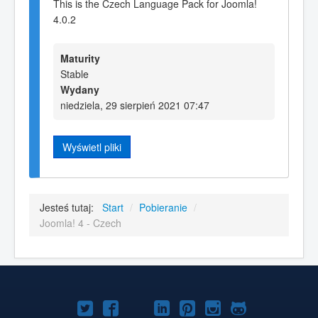
This is the Czech Language Pack for Joomla!
4.0.2
Maturity
Stable
Wydany
niedziela, 29 sierpień 2021 07:47
Wyświetl pliki
Jesteś tutaj:
Start
/
Pobieranie
/
Joomla! 4 - Czech
Joomla!
Joomla!
Joomla!
Joomla!
Joomla!
Joomla!
Joomla!