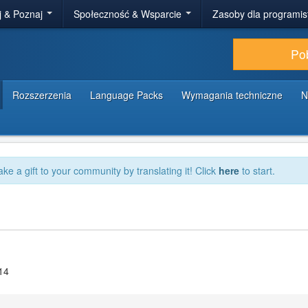
j & Poznaj
Społeczność & Wsparcie
Zasoby dla programi
Po
Rozszerzenia
Language Packs
Wymagania techniczne
N
ake a gift to your community by translating it! Click
here
to start.
14