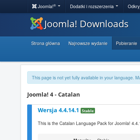
®
Joomla!
Dodatki i rozszerzenia
Odkry
Joomla! Downloads
Strona główna
Najnowsze wydanie
Pobieranie
This page is not yet fully available in your language. M
Joomla! 4 - Catalan
Wersja 4.4.14.1
Stable
This is the Catalan Language Pack for Joomla! 4.4.