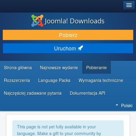
®
JOOMLA!
Joomla! Downloads
DODATKI I ROZSZERZENIA
Pobierz
ODKRYJ & POZNAJ
Uruchom
SPOŁECZNOŚĆ & WSPARCIE
ZASOBY DLA PROGRAMISTÓW
Strona główna
Najnowsze wydanie
Pobieranie
Rozszerzenia
Language Packs
Wymagania techniczne
Najczęściej zadawane pytania
Dokumentacja API
Polski
This page is not yet fully available in your
language. Make a gift to your community by