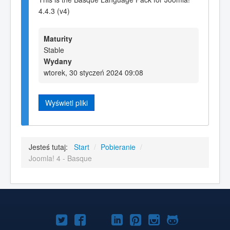
4.4.3 (v4)
Maturity
Stable
Wydany
wtorek, 30 styczeń 2024 09:08
Wyświetl pliki
Jesteś tutaj:
Start
/
Pobieranie
/
Joomla! 4 - Basque
Joomla!
Joomla!
Joomla!
Joomla!
Joomla!
Joomla!
Joomla!