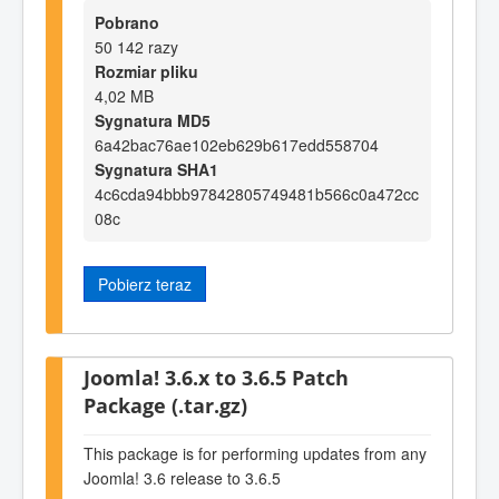
Pobrano
50 142 razy
Rozmiar pliku
4,02 MB
Sygnatura MD5
6a42bac76ae102eb629b617edd558704
Sygnatura SHA1
4c6cda94bbb97842805749481b566c0a472cc
08c
Pobierz teraz
Joomla! 3.6.x to 3.6.5 Patch
Package (.tar.gz)
This package is for performing updates from any
Joomla! 3.6 release to 3.6.5