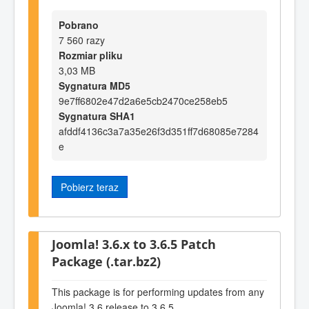
Pobrano
7 560 razy
Rozmiar pliku
3,03 MB
Sygnatura MD5
9e7ff6802e47d2a6e5cb2470ce258eb5
Sygnatura SHA1
afddf4136c3a7a35e26f3d351ff7d68085e7284
e
Pobierz teraz
Joomla! 3.6.x to 3.6.5 Patch
Package (.tar.bz2)
This package is for performing updates from any
Joomla! 3.6 release to 3.6.5