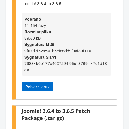
Joomla! 3.6.4 to 3.6.5
Pobrano
11 454 razy
Rozmiar pliku
89,60 kB
Sygnatura MD5
9f07d7f5245a1b5efcddd9f0af89f11a
Sygnatura SHA1
79884b0e177b4037294f95c18769fff47d1d18
da
Pobierz teraz
Joomla! 3.6.4 to 3.6.5 Patch
Package (.tar.gz)