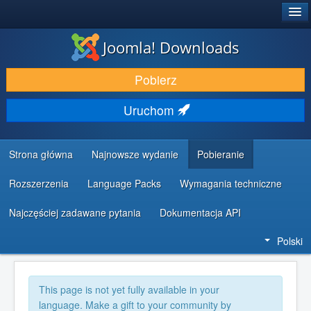
®
JOOMLA!
Joomla! Downloads
DODATKI I ROZSZERZENIA
Pobierz
ODKRYJ & POZNAJ
Uruchom
SPOŁECZNOŚĆ & WSPARCIE
ZASOBY DLA PROGRAMISTÓW
Strona główna
Najnowsze wydanie
Pobieranie
Rozszerzenia
Language Packs
Wymagania techniczne
Najczęściej zadawane pytania
Dokumentacja API
Polski
This page is not yet fully available in your
language. Make a gift to your community by