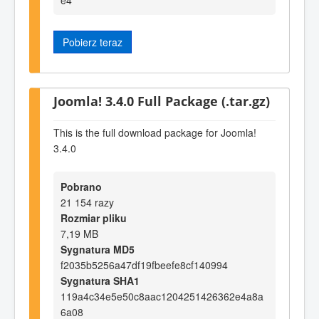
Pobierz teraz
Joomla! 3.4.0 Full Package (.tar.gz)
This is the full download package for Joomla!
3.4.0
Pobrano
21 154 razy
Rozmiar pliku
7,19 MB
Sygnatura MD5
f2035b5256a47df19fbeefe8cf140994
Sygnatura SHA1
119a4c34e5e50c8aac1204251426362e4a8a
6a08