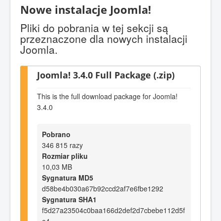
Nowe instalacje Joomla!
Pliki do pobrania w tej sekcji są
przeznaczone dla nowych instalacji
Joomla.
Joomla! 3.4.0 Full Package (.zip)
This is the full download package for Joomla!
3.4.0
Pobrano
346 815 razy
Rozmiar pliku
10,03 MB
Sygnatura MD5
d58be4b030a67b92ccd2af7e6fbe1292
Sygnatura SHA1
f5d27a23504c0baa166d2def2d7cbebe112d5f
e4