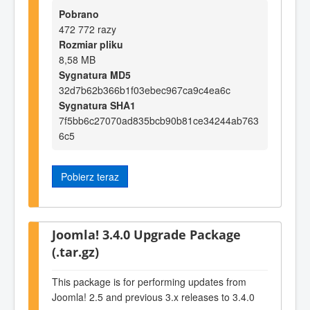
Pobrano
472 772 razy
Rozmiar pliku
8,58 MB
Sygnatura MD5
32d7b62b366b1f03ebec967ca9c4ea6c
Sygnatura SHA1
7f5bb6c27070ad835bcb90b81ce34244ab763
6c5
Pobierz teraz
Joomla! 3.4.0 Upgrade Package
(.tar.gz)
This package is for performing updates from
Joomla! 2.5 and previous 3.x releases to 3.4.0