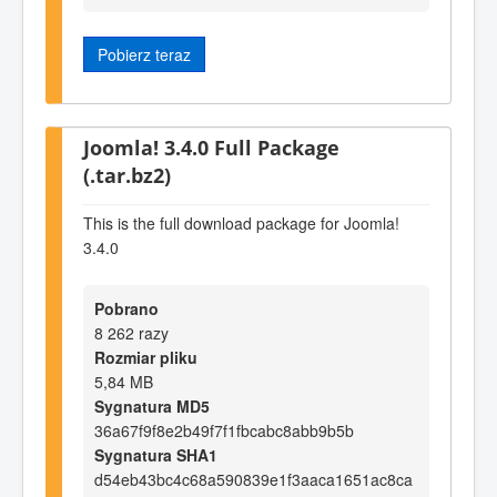
Pobierz teraz
Joomla! 3.4.0 Full Package
(.tar.bz2)
This is the full download package for Joomla!
3.4.0
Pobrano
8 262 razy
Rozmiar pliku
5,84 MB
Sygnatura MD5
36a67f9f8e2b49f7f1fbcabc8abb9b5b
Sygnatura SHA1
d54eb43bc4c68a590839e1f3aaca1651ac8ca