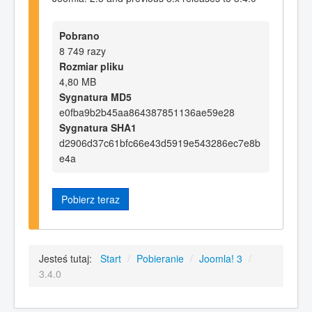
Pobrano
8 749 razy
Rozmiar pliku
4,80 MB
Sygnatura MD5
e0fba9b2b45aa864387851136ae59e28
Sygnatura SHA1
d2906d37c61bfc66e43d5919e543286ec7e8b
e4a
Pobierz teraz
Jesteś tutaj:
Start
/
Pobieranie
/
Joomla! 3
/
3.4.0