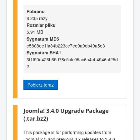
Pobrano
8 235 razy
Rozmiar pliku
5,91 MB
Sygnatura MD5
e5868ee1fa84b223ce7ee9a9eb49a5e3
Sygnatura SHA1
3f1f90d426b65d78c5cfc05ac6a4eb4946af25d
2
Pobierz teraz
Joomla! 3.4.0 Upgrade Package
(.tar.bz2)
This package is for performing updates from
Joomla! 2.5 and previous 3.x releases to 3.4.0