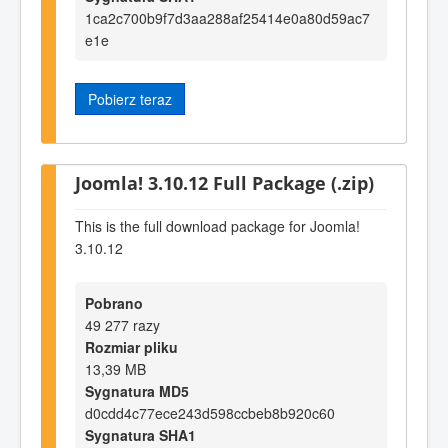
1ca2c700b9f7d3aa288af25414e0a80d59ac7
e1e
Pobierz teraz
Joomla! 3.10.12 Full Package (.zip)
This is the full download package for Joomla!
3.10.12
Pobrano
49 277 razy
Rozmiar pliku
13,39 MB
Sygnatura MD5
d0cdd4c77ece243d598ccbeb8b920c60
Sygnatura SHA1