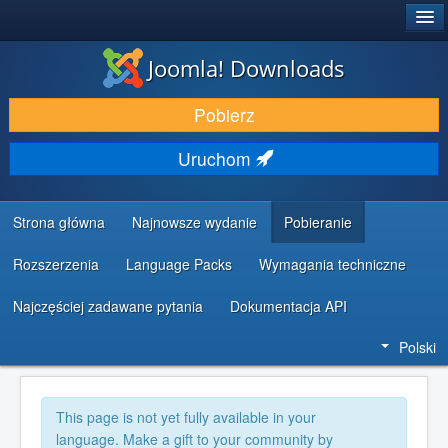
®
JOOMLA!
Joomla! Downloads
DODATKI I ROZSZERZENIA
Pobierz
ODKRYJ & POZNAJ
Uruchom
SPOŁECZNOŚĆ & WSPARCIE
ZASOBY DLA PROGRAMISTÓW
Strona główna
Najnowsze wydanie
Pobieranie
Rozszerzenia
Language Packs
Wymagania techniczne
Najczęściej zadawane pytania
Dokumentacja API
Polski
This page is not yet fully available in your
language. Make a gift to your community by