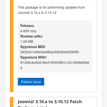
This package is for performing updates from
Joomla! 3.10.x to 3.10.12
Pobrano
4 839 razy
Rozmiar pliku
1,09 MB
Sygnatura MD5
3932341c69e3ae8bac526d5e93294ff3
Sygnatura SHA1
81306c4c90d18bcf16f30fdf91c1b13496b5fa9
3
Pobierz teraz
Joomla! 3.10.x to 3.10.12 Patch