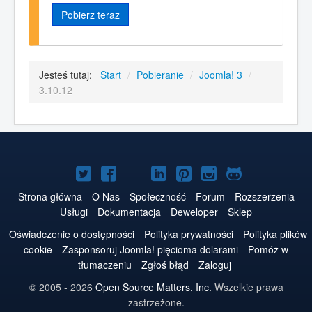
Pobierz teraz
Jesteś tutaj:
Start
/
Pobieranie
/
Joomla! 3
/
3.10.12
Joomla!
Joomla!
Joomla!
Joomla!
Joomla!
Joomla!
Joomla!
na
na
na
na
w
na
na
Strona główna
O Nas
Społeczność
Forum
Rozszerzenia
Usługi
Dokumentacja
Deweloper
Sklep
Twitterze
Facebooku
YouTube
LinkedIn
serwisie
Instagramie
GitHubie
Oświadczenie o dostępności
Polityka prywatności
Polityka plików
Pinterest
cookie
Zasponsoruj Joomla! pięcioma dolarami
Pomóż w
tłumaczeniu
Zgłoś błąd
Zaloguj
© 2005 - 2026
Open Source Matters, Inc.
Wszelkie prawa
zastrzeżone.