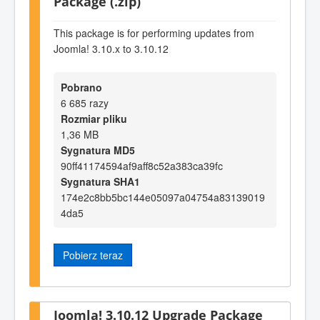
Package (.zip)
This package is for performing updates from
Joomla! 3.10.x to 3.10.12
Pobrano
6 685 razy
Rozmiar pliku
1,36 MB
Sygnatura MD5
90ff41174594af9aff8c52a383ca39fc
Sygnatura SHA1
174e2c8bb5bc144e05097a04754a83139019
4da5
Pobierz teraz
Joomla! 3.10.12 Upgrade Package