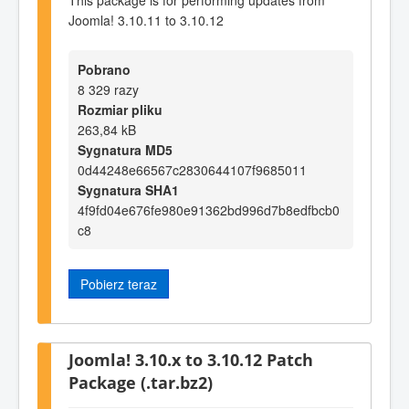
Joomla! 3.10.11 to 3.10.12
Pobrano
8 329 razy
Rozmiar pliku
263,84 kB
Sygnatura MD5
0d44248e66567c2830644107f9685011
Sygnatura SHA1
4f9fd04e676fe980e91362bd996d7b8edfbcb0
c8
Pobierz teraz
Joomla! 3.10.x to 3.10.12 Patch
Package (.tar.bz2)