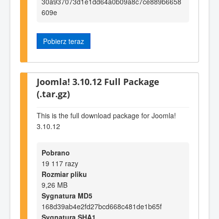
30a937073d1e1dd64a0b09a8c7ce889b6658
609e
Pobierz teraz
Joomla! 3.10.12 Full Package
(.tar.gz)
This is the full download package for Joomla!
3.10.12
Pobrano
19 117 razy
Rozmiar pliku
9,26 MB
Sygnatura MD5
168d39ab4e2fd27bcd668c481de1b65f
Sygnatura SHA1