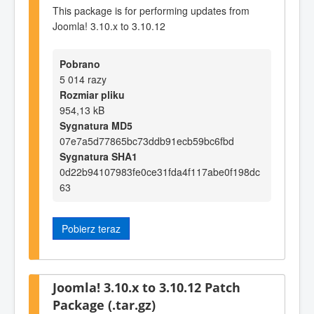
This package is for performing updates from
Joomla! 3.10.x to 3.10.12
Pobrano
5 014 razy
Rozmiar pliku
954,13 kB
Sygnatura MD5
07e7a5d77865bc73ddb91ecb59bc6fbd
Sygnatura SHA1
0d22b94107983fe0ce31fda4f117abe0f198dc
63
Pobierz teraz
Joomla! 3.10.x to 3.10.12 Patch
Package (.tar.gz)