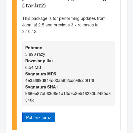
(.tar.bz2)
This package is for performing updates from
Joomla! 2.5 and previous 3.x releases to
3.10.12.
Pobrano
5 690 razy
Rozmiar pliku
6,54 MB
Sygnatura MD5
4e3aff69d844d00aa6f2cdce6cd0f1f6
Sygnatura SHA1
966ee87db63d8e1d13d9b3e546233b2495d3
340c
Pobierz teraz