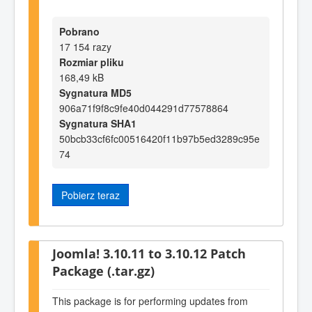
Pobrano
17 154 razy
Rozmiar pliku
168,49 kB
Sygnatura MD5
906a71f9f8c9fe40d044291d77578864
Sygnatura SHA1
50bcb33cf6fc00516420f11b97b5ed3289c95e
74
Pobierz teraz
Joomla! 3.10.11 to 3.10.12 Patch
Package (.tar.gz)
This package is for performing updates from