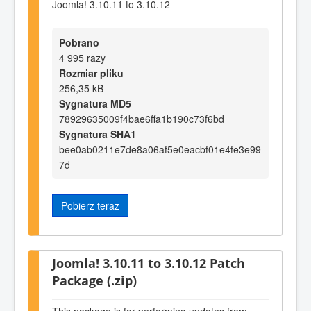
Joomla! 3.10.11 to 3.10.12
Pobrano
4 995 razy
Rozmiar pliku
256,35 kB
Sygnatura MD5
78929635009f4bae6ffa1b190c73f6bd
Sygnatura SHA1
bee0ab0211e7de8a06af5e0eacbf01e4fe3e99
7d
Pobierz teraz
Joomla! 3.10.11 to 3.10.12 Patch
Package (.zip)
This package is for performing updates from