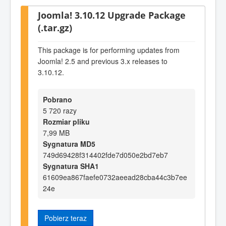
Joomla! 3.10.12 Upgrade Package
(.tar.gz)
This package is for performing updates from
Joomla! 2.5 and previous 3.x releases to
3.10.12.
Pobrano
5 720 razy
Rozmiar pliku
7,99 MB
Sygnatura MD5
749d69428f314402fde7d050e2bd7eb7
Sygnatura SHA1
61609ea867faefe0732aeead28cba44c3b7ee
24e
Pobierz teraz