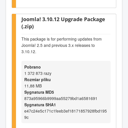
Joomla! 3.10.12 Upgrade Package
(.zip)
This package is for performing updates from
Joomla! 2.5 and previous 3.x releases to
3.10.12.
Pobrano
1 372 873 razy
Rozmiar pliku
11,88 MB
Sygnatura MD5
873a95966b9999aa55279bd1a6581691
Sygnatura SHA1
e47c24e5c171c1feeb3ef18171857928fbd195
9c