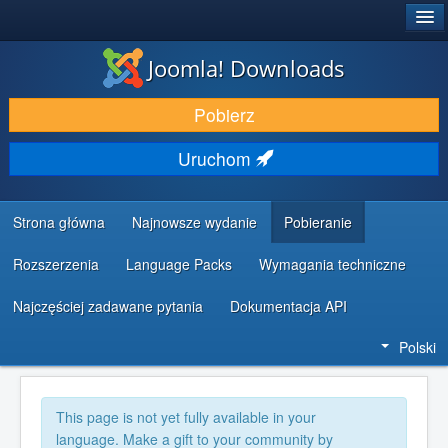
®
JOOMLA!
Joomla! Downloads
DODATKI I ROZSZERZENIA
Pobierz
ODKRYJ & POZNAJ
Uruchom
SPOŁECZNOŚĆ & WSPARCIE
ZASOBY DLA PROGRAMISTÓW
Strona główna
Najnowsze wydanie
Pobieranie
Rozszerzenia
Language Packs
Wymagania techniczne
Najczęściej zadawane pytania
Dokumentacja API
Polski
This page is not yet fully available in your
language. Make a gift to your community by