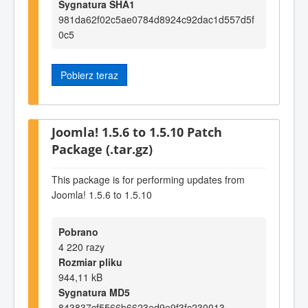
Sygnatura SHA1
981da62f02c5ae0784d8924c92dac1d557d5f
0c5
Pobierz teraz
Joomla! 1.5.6 to 1.5.10 Patch
Package (.tar.gz)
This package is for performing updates from
Joomla! 1.5.6 to 1.5.10
Pobrano
4 220 razy
Rozmiar pliku
944,11 kB
Sygnatura MD5
843837cf5566b6623ed9e9f3fc230013