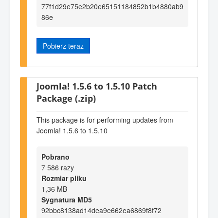
77f1d29e75e2b20e65151184852b1b4880ab9
86e
Pobierz teraz
Joomla! 1.5.6 to 1.5.10 Patch
Package (.zip)
This package is for performing updates from
Joomla! 1.5.6 to 1.5.10
Pobrano
7 586 razy
Rozmiar pliku
1,36 MB
Sygnatura MD5
92bbc8138ad14dea9e662ea6869f8f72