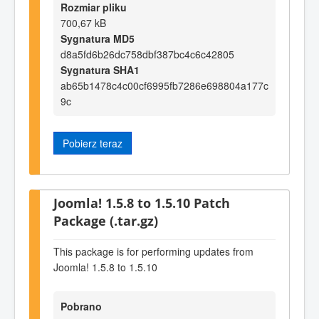
Rozmiar pliku
700,67 kB
Sygnatura MD5
d8a5fd6b26dc758dbf387bc4c6c42805
Sygnatura SHA1
ab65b1478c4c00cf6995fb7286e698804a177c
9c
Pobierz teraz
Joomla! 1.5.8 to 1.5.10 Patch
Package (.tar.gz)
This package is for performing updates from
Joomla! 1.5.8 to 1.5.10
Pobrano