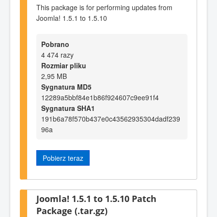
This package is for performing updates from
Joomla! 1.5.1 to 1.5.10
Pobrano
4 474 razy
Rozmiar pliku
2,95 MB
Sygnatura MD5
12289a5bbf84e1b86f924607c9ee91f4
Sygnatura SHA1
191b6a78f570b437e0c43562935304dadf239
96a
Pobierz teraz
Joomla! 1.5.1 to 1.5.10 Patch
Package (.tar.gz)