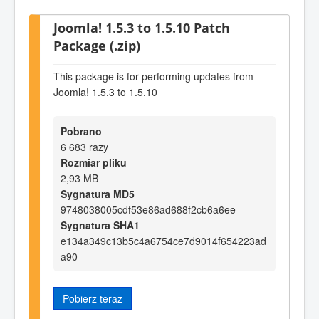
Joomla! 1.5.3 to 1.5.10 Patch
Package (.zip)
This package is for performing updates from
Joomla! 1.5.3 to 1.5.10
Pobrano
6 683 razy
Rozmiar pliku
2,93 MB
Sygnatura MD5
9748038005cdf53e86ad688f2cb6a6ee
Sygnatura SHA1
e134a349c13b5c4a6754ce7d9014f654223ad
a90
Pobierz teraz