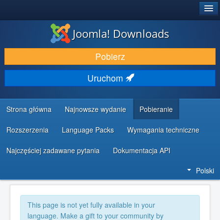
®
JOOMLA!
Joomla! Downloads
DODATKI I ROZSZERZENIA
Pobierz
ODKRYJ & POZNAJ
Uruchom
SPOŁECZNOŚĆ & WSPARCIE
ZASOBY DLA PROGRAMISTÓW
Strona główna
Najnowsze wydanie
Pobieranie
Rozszerzenia
Language Packs
Wymagania techniczne
Najczęściej zadawane pytania
Dokumentacja API
Polski
This page is not yet fully available in your
language. Make a gift to your community by