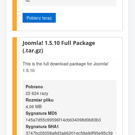
Pobierz teraz
Joomla! 1.5.10 Full Package
(.tar.gz)
This is the full download package for Joomla!
1.5.10
Pobrano
22 624 razy
Rozmiar pliku
4,06 MB
Sygnatura MD5
145a7d55c99596f14cb634098d0b83b3
Sygnatura SHA1
3747bc05058a8d3a66201ec59a9df95e95c39