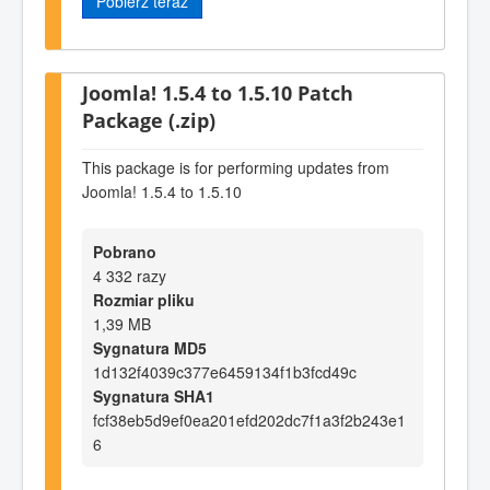
Pobierz teraz
Joomla! 1.5.4 to 1.5.10 Patch
Package (.zip)
This package is for performing updates from
Joomla! 1.5.4 to 1.5.10
Pobrano
4 332 razy
Rozmiar pliku
1,39 MB
Sygnatura MD5
1d132f4039c377e6459134f1b3fcd49c
Sygnatura SHA1
fcf38eb5d9ef0ea201efd202dc7f1a3f2b243e1
6