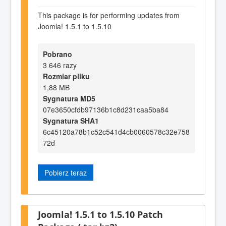
This package is for performing updates from
Joomla! 1.5.1 to 1.5.10
Pobrano
3 646 razy
Rozmiar pliku
1,88 MB
Sygnatura MD5
07e3650cfdb97136b1c8d231caa5ba84
Sygnatura SHA1
6c45120a78b1c52c541d4cb0060578c32e758
72d
Pobierz teraz
Joomla! 1.5.1 to 1.5.10 Patch