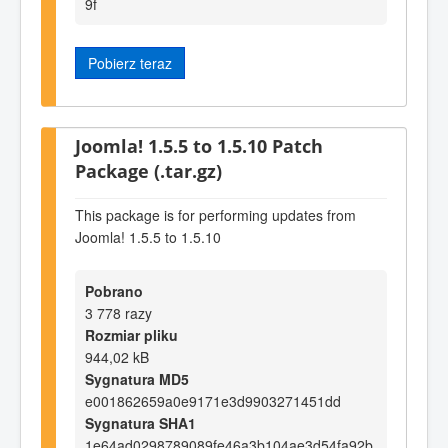
9f
Pobierz teraz
Joomla! 1.5.5 to 1.5.10 Patch
Package (.tar.gz)
This package is for performing updates from
Joomla! 1.5.5 to 1.5.10
Pobrano
3 778 razy
Rozmiar pliku
944,02 kB
Sygnatura MD5
e001862659a0e9171e3d9903271451dd
Sygnatura SHA1
1e64ad0298789089fe46a3b104ae3d54fa92b