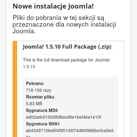
Nowe instalacje Joomla!
Pliki do pobrania w tej sekcji są
przeznaczone dla nowych instalacji
Joomla.
Joomla! 1.5.10 Full Package (.zip)
This is the full download package for Joomla!
1.5.10
Pobrano
718 156 razy
Rozmiar pliku
5,83 MB
Sygnatura MD5
ed02adc010028d8acd8e1bef46a1e10f
Sygnatura SHA1
ab43497106a5f4f951d3f74d80f986be3ca5e5
0c