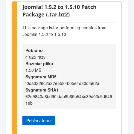
Joomla! 1.5.2 to 1.5.10 Patch
Package (.tar.bz2)
This package is for performing updates from
Joomla! 1.5.2 to 1.5.10
Pobrano
4 025 razy
Rozmiar pliku
1,50 MB
Sygnatura MD5
f0da3226c2a27e5584b05e4d30dfa62a
Sygnatura SHA1
62e9840a6bd90fdab8b65b544c89d03c9d549
1eb
Pobierz teraz