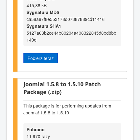
415,38 kB
Sygnatura MD5
ca58a67f8e553178d07387889cd11416
Sygnatura SHA1
5127a63b2ce44b60204a406322845d8bd8bb
149d
Pobierz teraz
Joomla! 1.5.8 to 1.5.10 Patch
Package (.zip)
This package is for performing updates from
Joomla! 1.5.8 to 1.5.10
Pobrano
11 970 razy