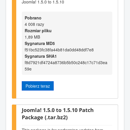
Joomla! 1.5.0 to 1.5.10
Pobrano
4 008 razy
Rozmiar pliku
1,89 MB
Sygnatura MD5
f51bc523fc38fa44b81da0dd48ddf7e8
Sygnatura SHA1
f8d7921df4724a8736b5b50c248c17c71d3ea
59e
Pobierz teraz
Joomla! 1.5.0 to 1.5.10 Patch
Package (.tar.bz2)
This package is for performing updates from