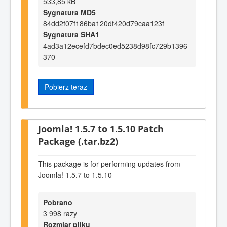
533,85 kB
Sygnatura MD5
84dd2f07f186ba120df420d79caa123f
Sygnatura SHA1
4ad3a12ecefd7bdec0ed5238d98fc729b1396
370
Pobierz teraz
Joomla! 1.5.7 to 1.5.10 Patch
Package (.tar.bz2)
This package is for performing updates from
Joomla! 1.5.7 to 1.5.10
Pobrano
3 998 razy
Rozmiar pliku