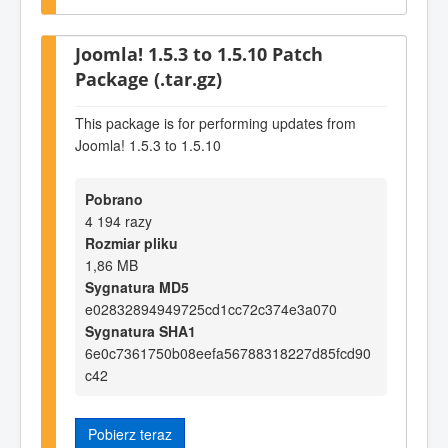
Joomla! 1.5.3 to 1.5.10 Patch
Package (.tar.gz)
This package is for performing updates from
Joomla! 1.5.3 to 1.5.10
Pobrano
4 194 razy
Rozmiar pliku
1,86 MB
Sygnatura MD5
e02832894949725cd1cc72c374e3a070
Sygnatura SHA1
6e0c7361750b08eefa56788318227d85fcd90
c42
Pobierz teraz