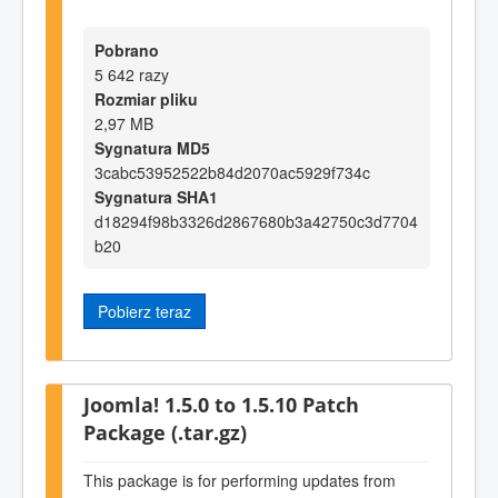
Pobrano
5 642 razy
Rozmiar pliku
2,97 MB
Sygnatura MD5
3cabc53952522b84d2070ac5929f734c
Sygnatura SHA1
d18294f98b3326d2867680b3a42750c3d7704
b20
Pobierz teraz
Joomla! 1.5.0 to 1.5.10 Patch
Package (.tar.gz)
This package is for performing updates from