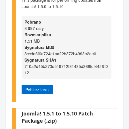
Joomla! 1.5.0 to 1.5.10
Pobrano
3 997 razy
Rozmiar pliku
1,51 MB
Sygnatura MD5
3ccde6f6a724c1aa22b372b4993e2de0
Sygnatura SHA1
710a2d45b273d519712f81435d368fdf445613
12
Pobierz teraz
Joomla! 1.5.1 to 1.5.10 Patch
Package (.zip)