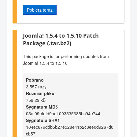
Pobierz teraz
Joomla! 1.5.4 to 1.5.10 Patch
Package (.tar.bz2)
This package is for performing updates from
Joomla! 1.5.4 to 1.5.10
Pobrano
3 557 razy
Rozmiar pliku
759,29 kB
Sygnatura MD5
05ef09efefd9ae1093535685bc94e744
Sygnatura SHA1
104ec679ddb5b27e528e41b2c8ee0d9267d0
cb57