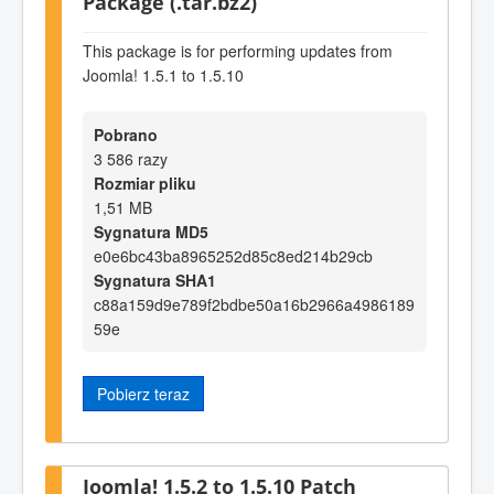
Package (.tar.bz2)
This package is for performing updates from
Joomla! 1.5.1 to 1.5.10
Pobrano
3 586 razy
Rozmiar pliku
1,51 MB
Sygnatura MD5
e0e6bc43ba8965252d85c8ed214b29cb
Sygnatura SHA1
c88a159d9e789f2bdbe50a16b2966a4986189
59e
Pobierz teraz
Joomla! 1.5.2 to 1.5.10 Patch