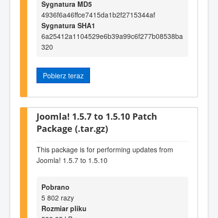
Sygnatura MD5
4936f6a46ffce7415da1b2f2715344af
Sygnatura SHA1
6a25412a1104529e6b39a99c6f277b08538ba
320
Pobierz teraz
Joomla! 1.5.7 to 1.5.10 Patch
Package (.tar.gz)
This package is for performing updates from
Joomla! 1.5.7 to 1.5.10
Pobrano
5 802 razy
Rozmiar pliku