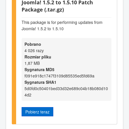
Joomla! 1.5.2 to 1.5.10 Patch
Package (.tar.gz)
This package is for performing updates from
Joomla! 1.5.2 to 1.5.10
Pobrano
4 026 razy
Rozmiar pliku
1,87 MB
Sygnatura MD5
f091e918c1747f3109d85535ed5fd69a
Sygnatura SHA1
5d0fd0c50401bed33d32e689c04b18b080d10
4d2
Pobierz teraz