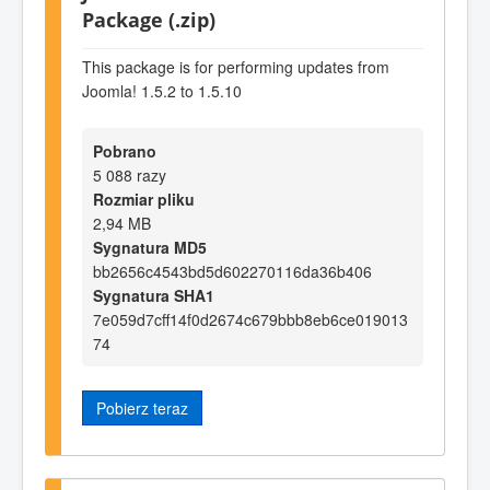
Package (.zip)
This package is for performing updates from
Joomla! 1.5.2 to 1.5.10
Pobrano
5 088 razy
Rozmiar pliku
2,94 MB
Sygnatura MD5
bb2656c4543bd5d602270116da36b406
Sygnatura SHA1
7e059d7cff14f0d2674c679bbb8eb6ce019013
74
Pobierz teraz