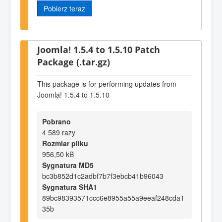
Pobierz teraz
Joomla! 1.5.4 to 1.5.10 Patch
Package (.tar.gz)
This package is for performing updates from
Joomla! 1.5.4 to 1.5.10
Pobrano
4 589 razy
Rozmiar pliku
956,50 kB
Sygnatura MD5
bc3b852d1c2adbf7b7f3ebcb41b96043
Sygnatura SHA1
89bc98393571ccc6e8955a55a9eeaf248cda1
35b