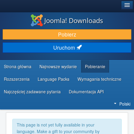
®
JOOMLA!
Joomla! Downloads
DODATKI I ROZSZERZENIA
Pobierz
ODKRYJ & POZNAJ
Uruchom
SPOŁECZNOŚĆ & WSPARCIE
ZASOBY DLA PROGRAMISTÓW
Strona główna
Najnowsze wydanie
Pobieranie
Rozszerzenia
Language Packs
Wymagania techniczne
Najczęściej zadawane pytania
Dokumentacja API
Polski
This page is not yet fully available in your
language. Make a gift to your community by