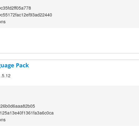
c35fd2ff05a778
0c55172fac12ef93ad22440
ons
guage Pack
1.5.12
226b0d6aaa82b05
125a13e40f1361fa3a6c0ca
ons