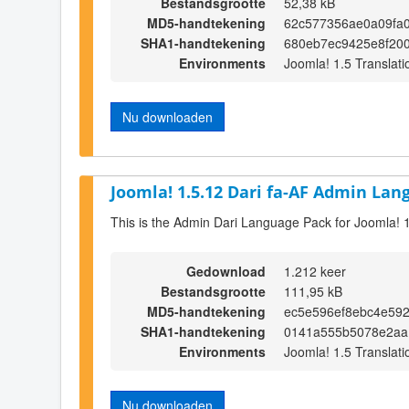
Bestandsgrootte
52,38 kB
MD5-handtekening
62c577356ae0a09fa0
SHA1-handtekening
680eb7ec9425e8f20
Environments
Joomla! 1.5 Translati
Nu downloaden
Joomla! 1.5.12 Dari fa-AF Admin Lan
This is the Admin Dari Language Pack for Joomla! 
Gedownload
1.212 keer
Bestandsgrootte
111,95 kB
MD5-handtekening
ec5e596ef8ebc4e59
SHA1-handtekening
0141a555b5078e2aa
Environments
Joomla! 1.5 Translati
Nu downloaden