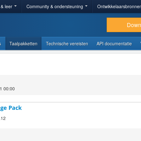
 & leer
Community & ondersteuning
Ontwikkelaarsbronne
Down
s
Taalpakketten
Technische vereisten
API documentatie
1 00:00
age Pack
.12