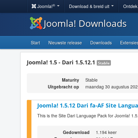
®
Joomla!
Download & breid uit
Ontdek
Joomla! Downloads
Start
Nieuwste release
Downloads
Extensie
Joomla! 1.5 - Dari 1.5.12.1
Stable
Maturity
Stable
Uitgebracht op
maandag 30 augustus 202
Joomla! 1.5.12 Dari fa-AF Site Langu
This is the Site Dari Language Pack for Joomla! 1.5
Gedownload
1.194 keer