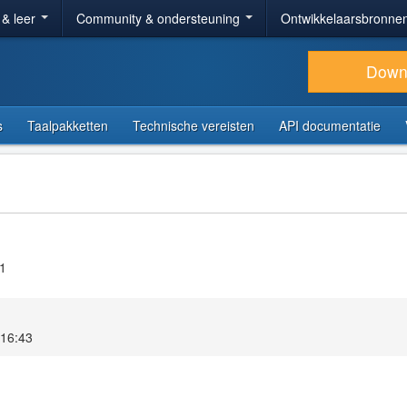
 & leer
Community & ondersteuning
Ontwikkelaarsbronne
Down
s
Taalpakketten
Technische vereisten
API documentatie
.1
 16:43