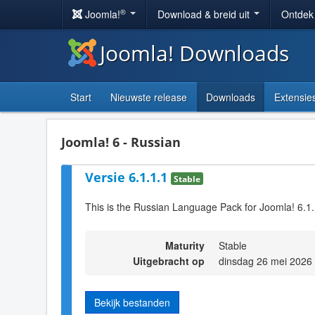
®
Joomla!
Download & breid uit
Ontdek
Joomla! Downloads
Start
Nieuwste release
Downloads
Extensie
Joomla! 6 - Russian
Versie 6.1.1.1
Stable
This is the Russian Language Pack for Joomla! 6.1
Maturity
Stable
Uitgebracht op
dinsdag 26 mei 2026
Bekijk bestanden