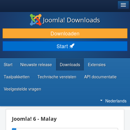
®
JOOMLA!
Joomla! Downloads
DOWNLOAD & BREID UIT
Downloaden
ONTDEK & LEER
Start
COMMUNITY & ONDERSTEUNING
ONTWIKKELAARSBRONNEN
Start
Nieuwste release
Downloads
Extensies
Taalpakketten
Technische vereisten
API documentatie
Veelgestelde vragen
Nederlands
Joomla! 6 - Malay