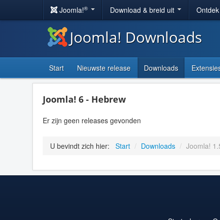
®
Joomla!
Download & breid uit
Ontdek
Joomla! Downloads
Start
Nieuwste release
Downloads
Extensie
Joomla! 6 - Hebrew
Er zijn geen releases gevonden
U bevindt zich hier:
Start
/
Downloads
/
Joomla! 1.