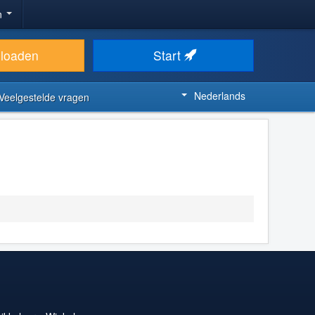
n
loaden
Start
Nederlands
Veelgestelde vragen