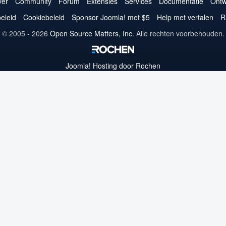
op
op
op
op
op
op
op
er
Community
Forum
Extensies
Services
Documentatie
Ontw
Twitter
Facebook
YouTube
LinkedIn
Pinterest
Instagram
GitHub
eleid
Cookiebeleid
Sponsor Joomla! met $5
Help met vertalen
R
© 2005 - 2026
Open Source Matters, Inc.
Alle rechten voorbehouden.
Joomla!
Hosting door Rochen