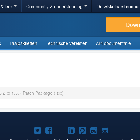
 & leer
Community & ondersteuning
Ontwikkelaarsbronne
Down
s
Taalpakketten
Technische vereisten
API documentatie
5.2 to 1.5.7 Patch Package (.zip)
Joomla!
Joomla!
Joomla!
Joomla!
Joomla!
Joomla!
Joomla!