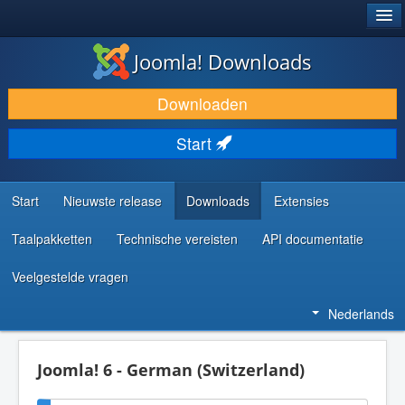
®
JOOMLA!
Joomla! Downloads
DOWNLOAD & BREID UIT
Downloaden
ONTDEK & LEER
Start
COMMUNITY & ONDERSTEUNING
ONTWIKKELAARSBRONNEN
Start
Nieuwste release
Downloads
Extensies
Taalpakketten
Technische vereisten
API documentatie
Veelgestelde vragen
Nederlands
Joomla! 6 - German (Switzerland)