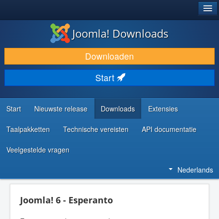
®
JOOMLA!
Joomla! Downloads
DOWNLOAD & BREID UIT
Downloaden
ONTDEK & LEER
Start
COMMUNITY & ONDERSTEUNING
ONTWIKKELAARSBRONNEN
Start
Nieuwste release
Downloads
Extensies
Taalpakketten
Technische vereisten
API documentatie
Veelgestelde vragen
Nederlands
Joomla! 6 - Esperanto