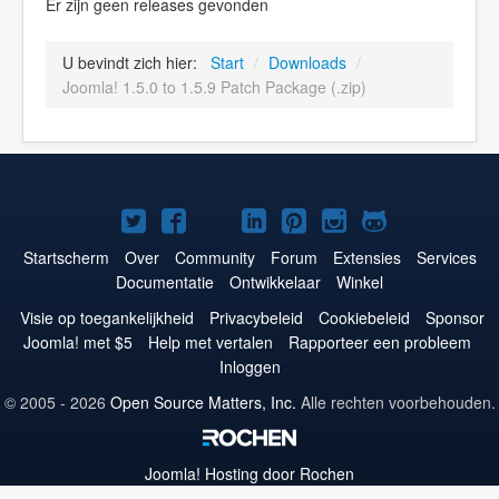
Er zijn geen releases gevonden
U bevindt zich hier:
Start
/
Downloads
/
Joomla! 1.5.0 to 1.5.9 Patch Package (.zip)
Joomla!
Joomla!
Joomla!
Joomla!
Joomla!
Joomla!
Joomla!
op
op
op
op
op
op
op
Startscherm
Over
Community
Forum
Extensies
Services
Documentatie
Ontwikkelaar
Winkel
Twitter
Facebook
YouTube
LinkedIn
Pinterest
Instagram
GitHub
Visie op toegankelijkheid
Privacybeleid
Cookiebeleid
Sponsor
Joomla! met $5
Help met vertalen
Rapporteer een probleem
Inloggen
© 2005 - 2026
Open Source Matters, Inc.
Alle rechten voorbehouden.
Joomla!
Hosting door Rochen