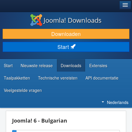
®
JOOMLA!
Joomla! Downloads
DOWNLOAD & BREID UIT
Downloaden
ONTDEK & LEER
Start
COMMUNITY & ONDERSTEUNING
ONTWIKKELAARSBRONNEN
Start
Nieuwste release
Downloads
Extensies
Taalpakketten
Technische vereisten
API documentatie
Veelgestelde vragen
Nederlands
Joomla! 6 - Bulgarian