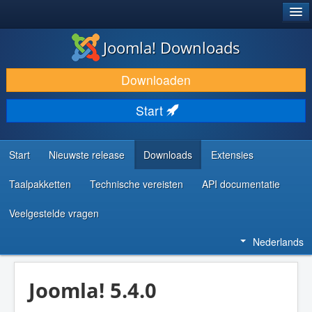
®
JOOMLA!
Joomla! Downloads
DOWNLOAD & BREID UIT
Downloaden
ONTDEK & LEER
Start
COMMUNITY & ONDERSTEUNING
ONTWIKKELAARSBRONNEN
Start
Nieuwste release
Downloads
Extensies
Taalpakketten
Technische vereisten
API documentatie
Veelgestelde vragen
Nederlands
Joomla! 5.4.0