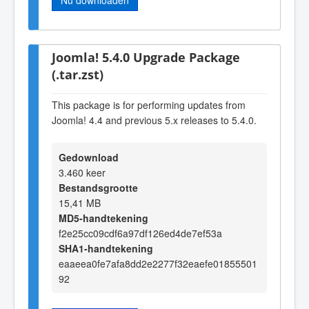
Joomla! 5.4.0 Upgrade Package
(.tar.zst)
This package is for performing updates from
Joomla! 4.4 and previous 5.x releases to 5.4.0.
Gedownload
3.460 keer
Bestandsgrootte
15,41 MB
MD5-handtekening
f2e25cc09cdf6a97df126ed4de7ef53a
SHA1-handtekening
eaaeea0fe7afa8dd2e2277f32eaefe01855501
92