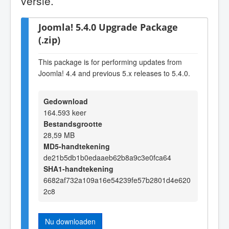
versie.
Joomla! 5.4.0 Upgrade Package
(.zip)
This package is for performing updates from
Joomla! 4.4 and previous 5.x releases to 5.4.0.
Gedownload
164.593 keer
Bestandsgrootte
28,59 MB
MD5-handtekening
de21b5db1b0edaaeb62b8a9c3e0fca64
SHA1-handtekening
6682af732a109a16e54239fe57b2801d4e620
2c8
Nu downloaden