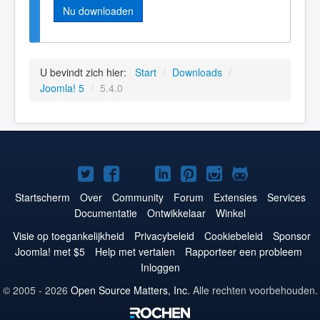
Nu downloaden
U bevindt zich hier:
Start
/
Downloads
/
Joomla! 5
/
5.4.0
Joomla!
Joomla!
Joomla!
Joomla!
Joomla!
Joomla!
Joomla!
op
op
op
op
op
op
op
Startscherm
Over
Community
Forum
Extensies
Services
Documentatie
Ontwikkelaar
Winkel
Twitter
Facebook
YouTube
LinkedIn
Pinterest
Instagram
GitHub
Visie op toegankelijkheid
Privacybeleid
Cookiebeleid
Sponsor
Joomla! met $5
Help met vertalen
Rapporteer een probleem
Inloggen
© 2005 - 2026
Open Source Matters, Inc.
Alle rechten voorbehouden.