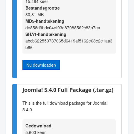
15.484 keer
Bestandsgrootte
30,81 MB
MD5-handtekening
de858d9bdc04ef93d87088562c83b7ea
SHA1-handtekening
abcb622550737065d6419af5162e68e2e1aa3
b86
Nu downloaden
Joomla! 5.4.0 Full Package (.tar.gz)
This is the full download package for Joomla!
5.4.0
Gedownload
5.603 keer