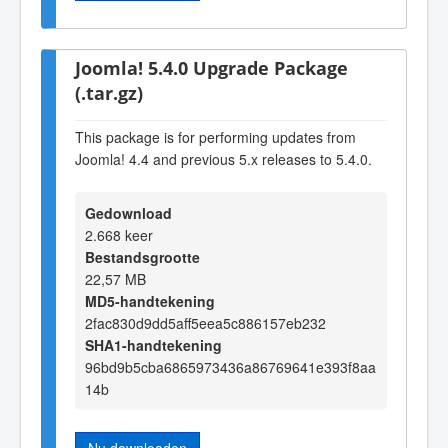
Joomla! 5.4.0 Upgrade Package
(.tar.gz)
This package is for performing updates from
Joomla! 4.4 and previous 5.x releases to 5.4.0.
Gedownload
2.668 keer
Bestandsgrootte
22,57 MB
MD5-handtekening
2fac830d9dd5aff5eea5c886157eb232
SHA1-handtekening
96bd9b5cba6865973436a86769641e393f8aa
14b
Nu downloaden