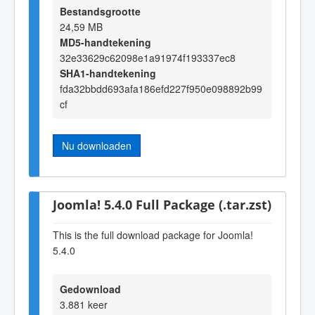
Bestandsgrootte
24,59 MB
MD5-handtekening
32e33629c62098e1a91974f193337ec8
SHA1-handtekening
fda32bbdd693afa186efd227f950e098892b99
cf
Nu downloaden
Joomla! 5.4.0 Full Package (.tar.zst)
This is the full download package for Joomla!
5.4.0
Gedownload
3.881 keer