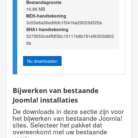
Bestandsgrootte
16,88 MB
MD5-handtekening
3c03e6a36ed0bfc1f3416a29023d325a
SHA1-handtekening
3279553c44ffdf3bc15117e8b781ef6353d802
da
Nu downloaden
Bijwerken van bestaande
Joomla! installaties
De downloads in deze sectie zijn voor
het bijwerken van bestaande Joomla!
sites. Selecteer het pakket dat
overeenkomt met uw bestaande